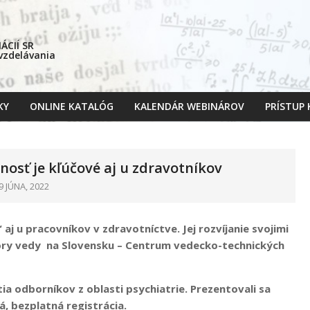
CIÍ SR
 vzdelávania
KY
ONLINE KATALÓG
KALENDÁR WEBINÁROV
PRÍSTUP
Primary
Navigation
Menu
sť je kľúčové aj u zdravotníkov
9 JÚNA, 2022
 u pracovníkov v zdravotníctve. Jej rozvíjanie svojimi
ory vedy na Slovensku – Centrum vedecko-technických
ia odborníkov z oblasti psychiatrie. Prezentovali sa
á, bezplatná registrácia.