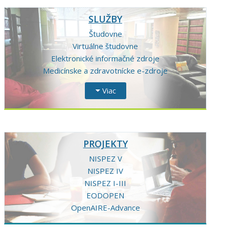
SLUŽBY
Študovne
Virtuálne študovne
Elektronické informačné zdroje
Medicínske a zdravotnícke e-zdroje
Viac
PROJEKTY
NISPEZ V
NISPEZ IV
NISPEZ I-III
EODOPEN
OpenAIRE-Advance