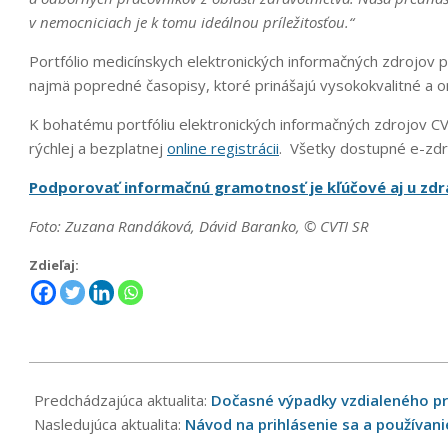
v nemocniciach je k tomu ideálnou príležitosťou.“
Portfólio medicínskych elektronických informačných zdrojov p
najmä popredné časopisy, ktoré prinášajú vysokokvalitné a or
K bohatému portfóliu elektronických informačných zdrojov CV
rýchlej a bezplatnej
online registrácii
. Všetky dostupné e-zdr
Podporovať informačnú gramotnosť je kľúčové aj u zd
Foto: Zuzana Randáková, Dávid Baranko, © CVTI SR
Zdieľaj:
2022-
06-
Predchádzajúca aktualita:
Dočasné výpadky vzdialeného prí
29
Nasledujúca aktualita:
Návod na prihlásenie sa a používan