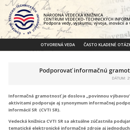
Skip
to
NÁRODNÁ VEDECKÁ KNIŽNICA
content
CENTRUM VEDECKO-TECHNICKÝCH INFORMÁ
Podpora vedy, výskumu, vývoja, inovácií a
OTVORENÁ VEDA
ČASTO KLADENÉ OTÁZ
Podporovať informačnú gramotno
DÁTUM:
2
Informačná gramotnosť je doslova „povinnou výbavou“ aj
aktivitami podporuje aj synonymum informačnej podp
informácií SR (CVTI SR).
Vedecká knižnica CVTI SR sa aktuálne zúčastnila podujat
tematické elektronické informačné zdroje aj jednoduch