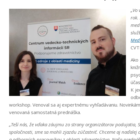
„Vo 
rok.
medi
služ
Medi
CVTI
Ako 
kniž
psyc
účas
K je
odbo
workshop. Venoval sa aj expertnému vyhľadávaniu. Novinkám p
venovaná samostatná prednáška.
„Teší nás, že vďaka záujmu zo strany organizátorov podujatia, Sl
spoločnosti, sme sa mohli zjazdu zúčastniť. Chceme aj naďale
a odborných pracovníkov z oblasti zdravotníctva. Naša prednášk