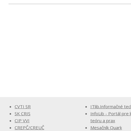
CVTI SR
ITlib.Informačné tec
SK CRIS
InfoLib - Portál pre 
CIP VVI
teóru a prax
CREPČ/CREUČ
Mesačník Quark