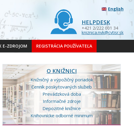
English
HELPDESK
+421 2/222 001 34
kniznica.nvk@cvtisr.sk
 K E-ZDROJOM
REGISTRÁCIA POUŽÍVATEĽA
O KNIŽNICI
Knižničný a výpožičný poriadok
Cenník poskytovaných služieb
Prevádzková doba
Informačné zdroje
Depozitné knižnice
Knihovnícke odborné minimum