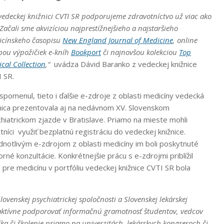
vedeckej knižnici CVTI SR podporujeme zdravotníctvo už viac ako
 Začali sme akvizíciou najprestížnejšieho a najstaršieho
cínskeho časopisu
New England Journal of Medicine
, online
bou výpožičiek e-kníh
Bookport
či najnovšou kolekciou
Top
cal Collection
,“
uvádza Dávid Baranko z vedeckej knižnice
 SR.
spomenul, tieto i ďalšie e-zdroje z oblasti medicíny vedecká
nica prezentovala aj na nedávnom XV. Slovenskom
hiatrickom zjazde v Bratislave. Priamo na mieste mohli
tníci využiť bezplatnú registráciu do vedeckej knižnice.
dnotlivým e-zdrojom z oblasti medicíny im boli poskytnuté
rné konzultácie. Konkrétnejšie prácu s e-zdrojmi priblížil
re medicínu v portfóliu vedeckej knižnice CVTI SR bola
ovenskej psychiatrickej spoločnosti a Slovenskej lekárskej
j aktívne podporovať informačnú gramotnosť študentov, vedcov
a či školenie priamo na univerzitách, lekárskych kongresoch či