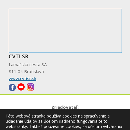
CVTI SR
Lamačská cesta 8A
811 04 Bratislava
www.cvtisr.sk
Zriaďovateľ:
Táto webová stránka používa cookies na spracúvanie a
ukladanie údajov za účelom riadneho fungovania tejto
webstránky. Taktiež používame cookies, za účelom vytvárania