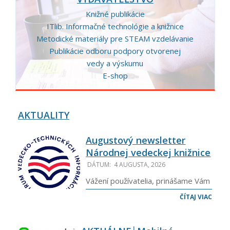
Knižné publikácie
ITlib. Informačné technológie a knižnice
Metodické materiály pre STEAM vzdelávanie
Publikácie odboru podpory otvorenej
vedy a výskumu
E-shop
AKTUALITY
Augustový newsletter
Národnej vedeckej knižnice
DÁTUM:
4 AUGUSTA, 2026
Vážení používatelia, prinášame Vám
augustové vydanie newslettera
ČÍTAJ VIAC
Sekcie národnej vedeckej knižnice
CVTI SR, v ktorom