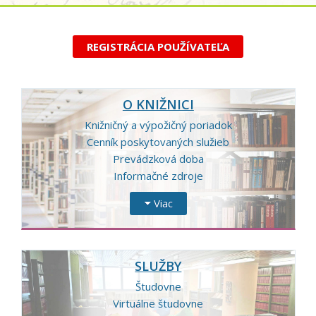
REGISTRÁCIA POUŽÍVATEĽA
O KNIŽNICI
Knižničný a výpožičný poriadok
Cenník poskytovaných služieb
Prevádzková doba
Informačné zdroje
Viac
SLUŽBY
Študovne
Virtuálne študovne