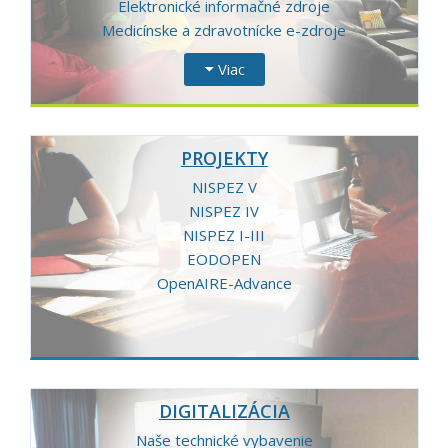
Elektronické informačné zdroje
Medicínske a zdravotnícke e-zdroje
Viac
PROJEKTY
NISPEZ V
NISPEZ IV
NISPEZ I-III
EODOPEN
OpenAIRE-Advance
DIGITALIZÁCIA
Naše technické vybavenie