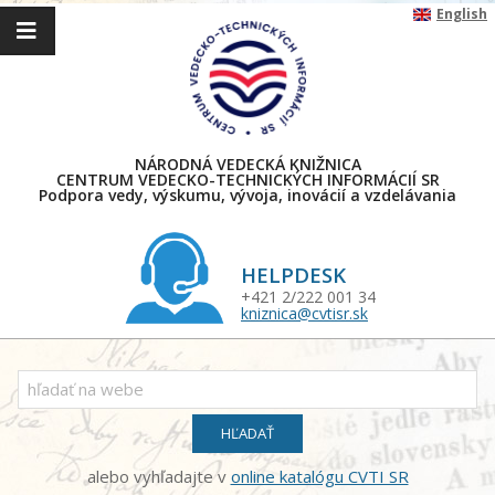
Skip
English
to
content
NÁRODNÁ VEDECKÁ KNIŽNICA
CENTRUM VEDECKO-TECHNICKÝCH INFORMÁCIÍ SR
Podpora vedy, výskumu, vývoja, inovácií a vzdelávania
HELPDESK
+421 2/222 001 34
kniznica@cvtisr.sk
Primary
Navigation
Search
Menu
for:
alebo vyhľadajte v
online katalógu CVTI SR