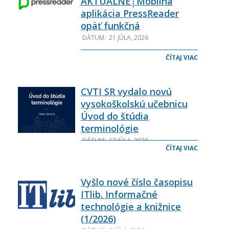
AKTUÁLNE│Mobilná
aplikácia PressReader
opäť funkčná
DÁTUM:
21 JÚLA, 2026
Vážení používatelia, mobilná
ČÍTAJ VIAC
aplikácia databázy PressReader
je opäť funkčná. Pre Vás ako
používateľov databázy
CVTI SR vydalo novú
nedochádza
vysokoškolskú učebnicu
Úvod do štúdia
terminológie
DÁTUM:
17 JÚLA, 2026
ČÍTAJ VIAC
Centrum vedecko-technických
informácií SR vydalo novú
vysokoškolskú učebnicu Úvod do
Vyšlo nové číslo časopisu
štúdia terminológie autorky
ITlib. Informačné
Marty Špániovej.
technológie a knižnice
(1/2026)