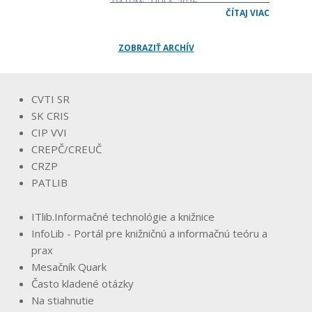
DÁTUM:
3 JÚLA, 2026
ČÍTAJ VIAC
Vážené čitateľky, vážení čitatelia,
v júni 2026 vyšlo prvé
ZOBRAZIŤ ARCHÍV
tohtoročné číslo časopisu ITlib.
Informačné technológie
CVTI SR
SK CRIS
CIP VVI
CREPČ/CREUČ
CRZP
PATLIB
ITlib.Informačné technológie a knižnice
InfoLib - Portál pre knižničnú a informačnú teóru a
prax
Mesačník Quark
Často kladené otázky
Na stiahnutie