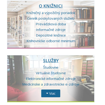
03-
O KNIŽNICI
25
Knižničný a výpožičný poriadok
Cenník poskytovaných služieb
Prevádzková doba
Informačné zdroje
Depozitné knižnice
Knihovnícke odborné minimum
SLUŽBY
Študovne
Virtuálne študovne
Elektronické informačné zdroje
Medicínske a zdravotnícke e-zdroje
Viac