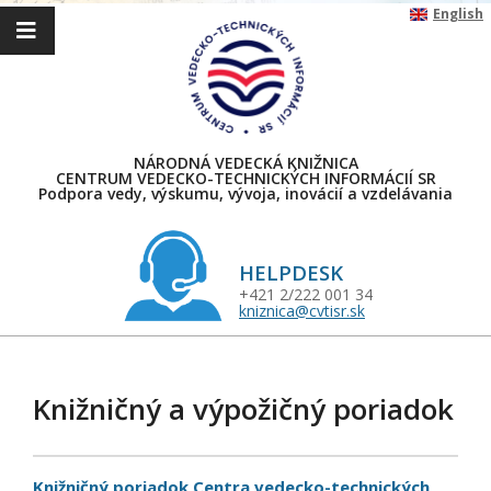
Skip
English
to
content
NÁRODNÁ VEDECKÁ KNIŽNICA
CENTRUM VEDECKO-TECHNICKÝCH INFORMÁCIÍ SR
Podpora vedy, výskumu, vývoja, inovácií a vzdelávania
HELPDESK
+421 2/222 001 34
kniznica@cvtisr.sk
Primary
Navigation
Knižničný a výpožičný poriadok
Menu
Knižničný poriadok Centra vedecko-technických