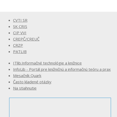
CVTI SR
SK CRIS
CIP VVI
CREPČ/CREUČ
CRZP
PATLIB
ITlib.Informačné technológie a knižnice
InfoLib - Portál pre knižničnú a informačnú teóru a prax
Mesačník Quark
Často kladené otázky
Na stiahnutie