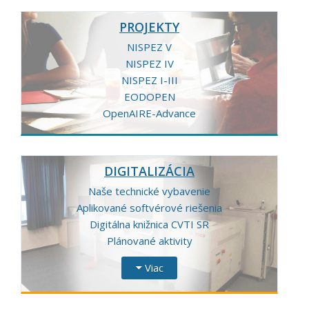
PROJEKTY
NISPEZ V
NISPEZ IV
NISPEZ I-III
EODOPEN
OpenAIRE-Advance
DIGITALIZÁCIA
Naše technické vybavenie
Aplikované softvérové riešenia
Digitálna knižnica CVTI SR
Plánované aktivity
Viac