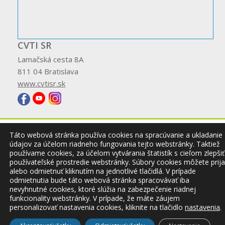
CVTI SR
Lamačská cesta 8A
811 04 Bratislava
www.cvtisr.sk
Táto webová stránka používa cookies na spracúvanie a ukladanie
© 2026 CVTI SR
údajov za účelom riadneho fungovania tejto webstránky. Taktiež
používame cookies, za účelom vytvárania štatistík s cieľom zlepšiť
používateľské prostredie webstránky. Súbory cookies môžete prija
alebo odmietnuť kliknutím na jednotlivé tlačidlá. V prípade
odmietnutia bude táto webová stránka spracovávať iba
nevyhnutné cookies, ktoré slúžia na zabezpečenie riadnej
funkcionality webstránky. V prípade, že máte záujem
personalizovať nastavenia cookies, kliknite na tlačidlo
nastavenia
.