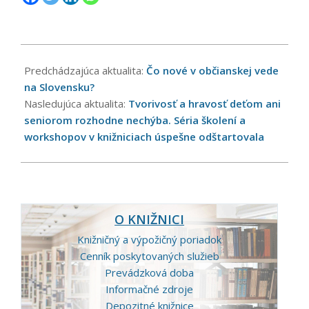
2022-
03-
Predchádzajúca aktualita:
Čo nové v občianskej vede
28
na Slovensku?
Nasledujúca aktualita:
Tvorivosť a hravosť deťom ani
seniorom rozhodne nechýba. Séria školení a
workshopov v knižniciach úspešne odštartovala
O KNIŽNICI
Knižničný a výpožičný poriadok
Cenník poskytovaných služieb
Prevádzková doba
Informačné zdroje
Depozitné knižnice