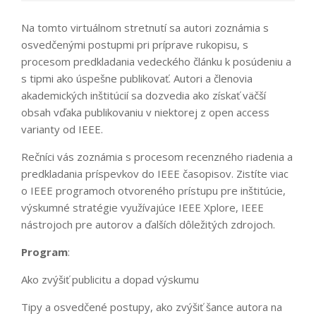
Na tomto virtuálnom stretnutí sa autori zoznámia s
osvedčenými postupmi pri príprave rukopisu, s
procesom predkladania vedeckého článku k posúdeniu a
s tipmi ako úspešne publikovať. Autori a členovia
akademických inštitúcií sa dozvedia ako získať väčší
obsah vďaka publikovaniu v niektorej z open access
varianty od IEEE.
Rečníci vás zoznámia s procesom recenzného riadenia a
predkladania príspevkov do IEEE časopisov. Zistíte viac
o IEEE programoch otvoreného prístupu pre inštitúcie,
výskumné stratégie využívajúce IEEE Xplore, IEEE
nástrojoch pre autorov a ďalších dôležitých zdrojoch.
Program
:
Ako zvýšiť publicitu a dopad výskumu
Tipy a osvedčené postupy, ako zvýšiť šance autora na