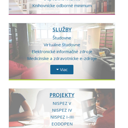
Knihovnícke odborné minimum
SLUŽBY
Študovne
Virtuálne študovne
Elektronické informačné zdroje
Medicínske a zdravotnícke e-zdroje
Viac
PROJEKTY
NISPEZ V
NISPEZ IV
NISPEZ I-III
EODOPEN