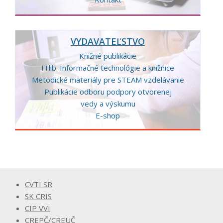
VYDAVATEĽSTVO
Knižné publikácie
ITlib. Informačné technológie a knižnice
Metodické materiály pre STEAM vzdelávanie
Publikácie odboru podpory otvorenej
vedy a výskumu
E-shop
CVTI SR
SK CRIS
CIP VVI
CREPČ/CREUČ