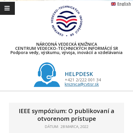
Skip
English
to
content
NÁRODNÁ VEDECKÁ KNIŽNICA
CENTRUM VEDECKO-TECHNICKÝCH INFORMÁCIÍ SR
Podpora vedy, výskumu, vývoja, inovácií a vzdelávania
HELPDESK
+421 2/222 001 34
kniznica@cvtisr.sk
Primary
Navigation
Menu
IEEE sympózium: O publikovaní a
otvorenom prístupe
DÁTUM:
28 MARCA, 2022