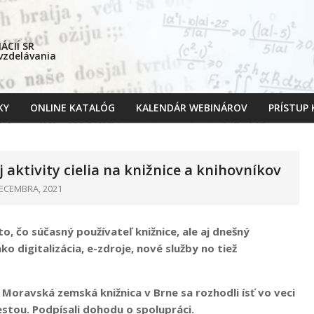
CIÍ SR
 vzdelávania
KY
ONLINE KATALÓG
KALENDÁR WEBINÁROV
PRÍSTUP
Primary
Navigation
Menu
 aktivity cielia na knižnice a knihovníkov
ECEMBRA, 2021
o, čo súčasný používateľ knižnice, ale aj dnešný
 digitalizácia, e-zdroje, nové služby no tiež
Moravská zemská knižnica v Brne sa rozhodli ísť vo veci
estou. Podpísali dohodu o spolupráci.