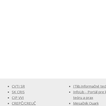
CVTI SR
ITlib.Informačné tec
SK CRIS
InfoLib - Portál pre 
CIP VVI
teóru a prax
CREPČ/CREUČ
Mesačník Quark