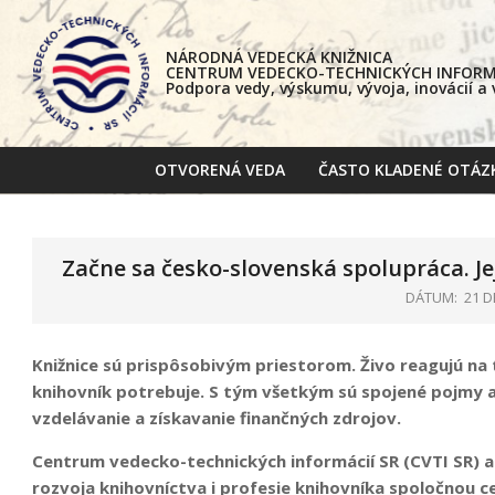
Skip
to
NÁRODNÁ VEDECKÁ KNIŽNICA
content
CENTRUM VEDECKO-TECHNICKÝCH INFORMÁ
Podpora vedy, výskumu, vývoja, inovácií a
OTVORENÁ VEDA
ČASTO KLADENÉ OTÁZ
Začne sa česko-slovenská spolupráca. Jej
DÁTUM:
21 D
Knižnice sú prispôsobivým priestorom. Živo reagujú na t
knihovník potrebuje. S tým všetkým sú spojené pojmy ako
vzdelávanie a získavanie finančných zdrojov.
Centrum vedecko-technických informácií SR (CVTI SR) a 
rozvoja knihovníctva i profesie knihovníka spoločnou c