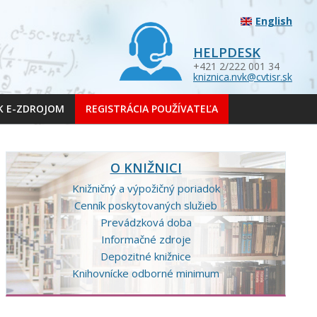
English
HELPDESK
+421 2/222 001 34
kniznica.nvk@cvtisr.sk
 K E-ZDROJOM
REGISTRÁCIA POUŽÍVATEĽA
O KNIŽNICI
Knižničný a výpožičný poriadok
Cenník poskytovaných služieb
Prevádzková doba
Informačné zdroje
Depozitné knižnice
Knihovnícke odborné minimum