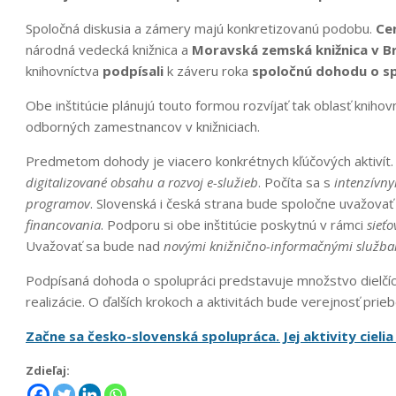
Spoločná diskusia a zámery majú konkretizovanú podobu.
Ce
národná vedecká knižnica a
Moravská zemská knižnica v B
knihovníctva
podpísali
k záveru roka
spoločnú dohodu o sp
Obe inštitúcie plánujú touto formou rozvíjať tak oblasť knihovn
odborných zamestnancov v knižniciach.
Predmetom dohody je viacero konkrétnych kľúčových aktivít.
digitalizované obsahu a rozvoj e-služieb
. Počíta sa s
intenzívn
programov
. Slovenská i česká strana bude spoločne uvažova
financovania
. Podporu si obe inštitúcie poskytnú v rámci
sieť
Uvažovať sa bude nad
novými knižnično-informačnými služb
Podpísaná dohoda o spolupráci predstavuje množstvo dielčích 
realizácie. O ďalších krokoch a aktivitách bude verejnosť pri
Začne sa česko-slovenská spolupráca. Jej aktivity cielia
Zdieľaj: