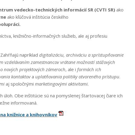
ntrum vedecko-technických informácií SR (CVTI SR)
ako
rne
ako kľúčová inštitúcia českého
olupráci.
íctva, knižnično-informačných služieb, ale aj profesiu
 Zahŕňajú napríklad
digitalizáciu, archiváciu a sprístupňovanie
ym vzdelávaním zamestnancov vrátane možností stážových
ť
o nových projektových zámeroch
, ale i
formách ich
ovania kontaktov
a
uplatňovania politiky otvoreného prístupu
.
ami
aj spoločnými
marketingovými aktivitami.
úloh. Obe inštitúcie sú na pomyslenej štartovacej čiare ich
ebežne informovaná.
 na knižnice a knihovníkov