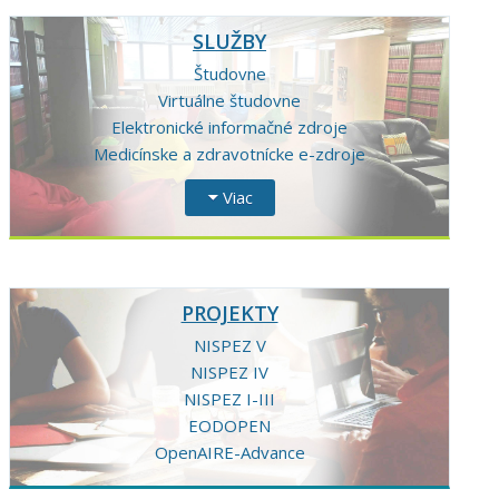
SLUŽBY
Študovne
Virtuálne študovne
Elektronické informačné zdroje
Medicínske a zdravotnícke e-zdroje
Viac
PROJEKTY
NISPEZ V
NISPEZ IV
NISPEZ I-III
EODOPEN
OpenAIRE-Advance