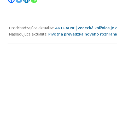
2021-
12-
Predchádzajúca aktualita:
AKTUÁLNE│Vedecká knižnica je 
21
Nasledujúca aktualita:
Pivotná prevádzka nového rozhrania