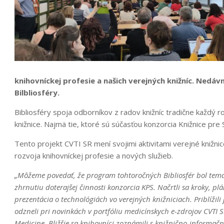
knihovníckej profesie a našich verejných knižníc. Nedáv
Bilbliosféry.
Bibliosféry spoja odborníkov z radov knižníc tradične každý r
knižnice. Najmä tie, ktoré sú súčasťou konzorcia Knižnice pre
Tento projekt CVTI SR mení svojimi aktivitami verejné knižn
rozvoja knihovníckej profesie a nových služieb.
„Môžeme povedať, že program tohtoročných Bibliosfér bol temati
zhrnutiu doterajšej činnosti konzorcia KPS. Načrtli sa kroky, pl
prezentácia o technológiách vo verejných knižniciach. Priblížili 
odzneli pri novinkách v portfóliu medicínskych e-zdrojov CVTI 
Medicine. Bližšie sa knihovníci zoznámili s knižnično-inform