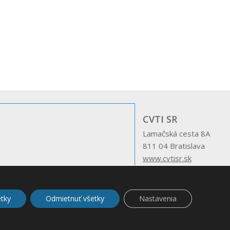
CVTI SR
Lamačská cesta 8A
811 04 Bratislava
www.cvtisr.sk
etky
Odmietnuť všetky
Nastavenia