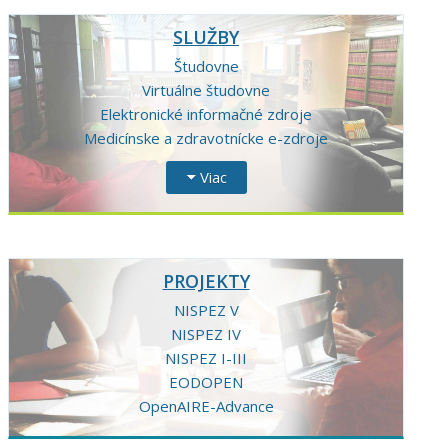
SLUŽBY
Študovne
Virtuálne študovne
Elektronické informačné zdroje
Medicínske a zdravotnícke e-zdroje
Viac
PROJEKTY
NISPEZ V
NISPEZ IV
NISPEZ I-III
EODOPEN
OpenAIRE-Advance