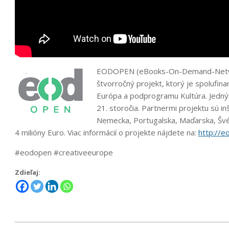
EODOPEN (eBooks-On-Demand-Network
štvorročný projekt, ktorý je spolufi
Európa a podprogramu Kultúra. Jedným 
21. storočia. Partnermi projektu sú in
Nemecka, Portugalska, Maďarska, Švéds
4 milióny Euro. Viac informácií o projekte nájdete na:
http://e
#eodopen #creativeeurope
Zdieľaj:
2022-