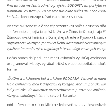
Prezentácia medzinárodného projektu EODOPEN im poskytla poh
ponímaní. Zo strany CVTI SR sme následne počas druhého konfe
knižníc,“
konkretizuje Dávid Baranko z CVTI SR.
Vlastné skúsenosti a činnosť prezentovali počas druhého dňa 
konferencie zapojila Krajská knižnica v Žiline, Knižnica Juraj
Žitnoostrovská knižnica v Dunajskej strede a Kysucká knižnica
digitalizácie knižných fondov či širšiu dostupnosť elektronickýc
využívaním moderných digitálnych technológií vo svojich verejn
Počas oboch dní podujatia mohli knihovníci využiť aj worksho
programovali Mboty, vyrábali tričká s vlastnou potlačou, skú
forme.
„Ďalším workshopom bol workshop EODOPEN. Venoval sa manuál
No a knihovníci mali k dispozícii aj kolegov, ktorí im ponúkli 
k digitalizácii dokumentov prostredníctvom putovného knižného
rôznych aktuálnych tém,“
uzatvoril Baranko.
Bibliosféry tento rok prilákali 47 knihovníkov z 27 slovenský