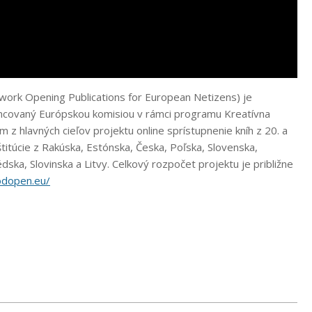
 Opening Publications for European Netizens) je
nancovaný Európskou komisiou v rámci programu Kreatívna
z hlavných cieľov projektu online sprístupnenie kníh z 20. a
štitúcie z Rakúska, Estónska, Česka, Poľska, Slovenska,
ka, Slovinska a Litvy. Celkový rozpočet projektu je približne
odopen.eu/