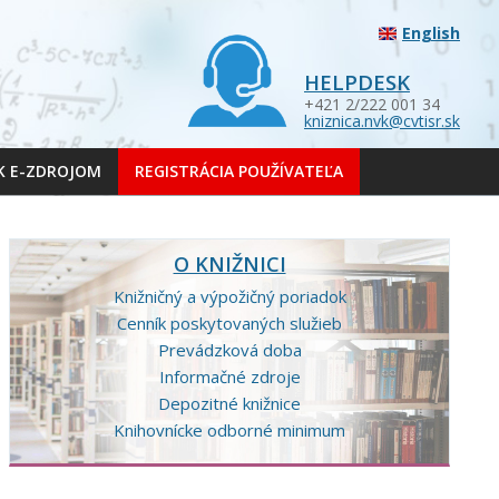
English
HELPDESK
+421 2/222 001 34
kniznica.nvk@cvtisr.sk
 K E-ZDROJOM
REGISTRÁCIA POUŽÍVATEĽA
O KNIŽNICI
Knižničný a výpožičný poriadok
Cenník poskytovaných služieb
Prevádzková doba
Informačné zdroje
Depozitné knižnice
Knihovnícke odborné minimum