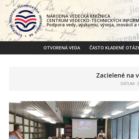
Skip
to
NÁRODNÁ VEDECKÁ KNIŽNICA
content
CENTRUM VEDECKO-TECHNICKÝCH INFORMÁ
Podpora vedy, výskumu, vývoja, inovácií a
OTVORENÁ VEDA
ČASTO KLADENÉ OTÁZ
Zacielené na v
DÁTUM: