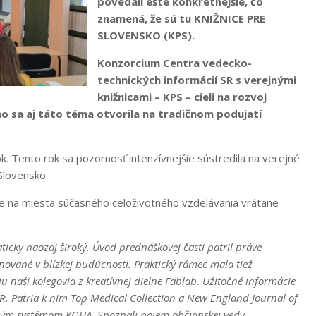
povedali ešte konkrétnejšie, čo
znamená, že sú tu KNIŽNICE PRE
SLOVENSKO (KPS).
Konzorcium Centra vedecko-
technických informácií SR s verejnými
knižnicami – KPS – cieli na rozvoj
no sa aj táto téma otvorila na tradičnom podujatí
ok. Tento rok sa pozornosť intenzívnejšie sústredila na verejné
 Slovensko.
ice na miesta súčasného celoživotného vzdelávania vrátane
cky naozaj široký. Úvod prednáškovej časti patril práve
ánované v blízkej budúcnosti. Praktický rámec mala tiež
ju naši kolegovia z kreatívnej dielne Fablab. Užitočné informácie
SR. Patria k nim Top Medical Collection a New England Journal of
ačným systémom KOHA. Spoznali pojem občianskej vedy.