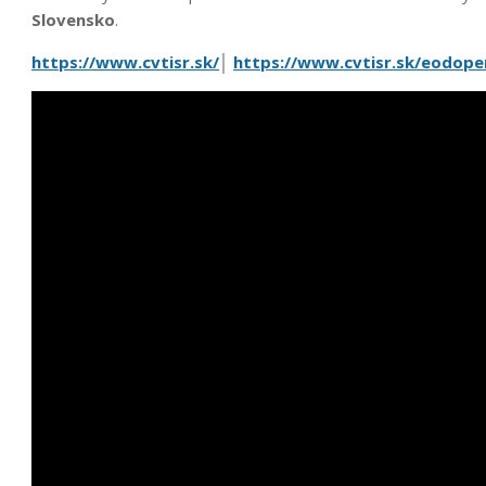
Slovensko
.
https://www.cvtisr.sk/
│
https://www.cvtisr.sk/eodope