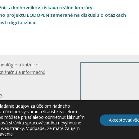
níc a knihovníkov získava reálne kontúry
ho projektu EODOPEN zamerané na diskusiu o otázkach
ti digitalizácie
hnológie a knižnice
knižničnú a informačnú
ky
ladanie údajov za účelom riadneho
a účelom vytvárania štatistík s cieľom
es môžete prijať alebo odmietnuť kliknutím
Akceptovať vš
ebová stránka spracovávať iba nevyhnutné
ty webstránky. V prípade, že máte záujem
© 2026 CVTI SR
avenia
.