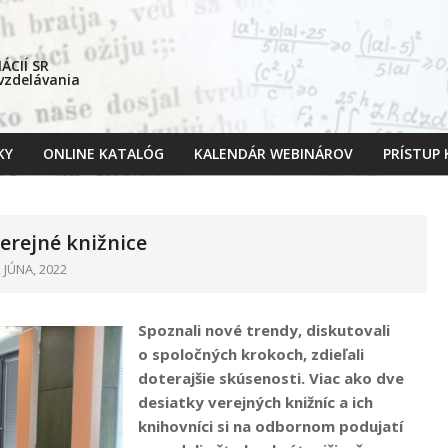
CIÍ SR
 vzdelávania
KY
ONLINE KATALÓG
KALENDÁR WEBINÁROV
PRÍSTUP
Primary
Navigation
Menu
erejné knižnice
2 JÚNA, 2022
Spoznali nové trendy, diskutovali
o spoločných krokoch, zdieľali
doterajšie skúsenosti. Viac ako dve
desiatky verejných knižníc a ich
knihovníci si na odbornom podujatí