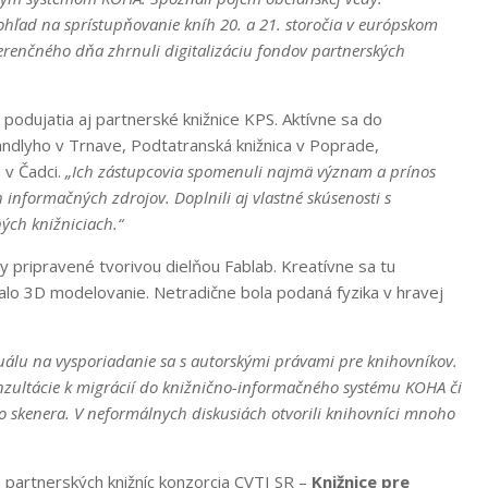
ľad na sprístupňovanie kníh 20. a 21. storočia v európskom
renčného dňa zhrnuli digitalizáciu fondov partnerských
podujatia aj partnerské knižnice KPS. Aktívne sa do
a Fándlyho v Trnave, Podtatranská knižnica v Poprade,
 v Čadci.
„Ich zástupcovia spomenuli najmä význam a prínos
h informačných zdrojov. Doplnili aj vlastné skúsenosti s
ých knižniciach.“
py pripravené tvorivou dielňou Fablab. Kreatívne sa tu
šalo 3D modelovanie. Netradične bola podaná fyzika v hravej
u na vysporiadanie sa s autorskými právami pre knihovníkov.
konzultácie k migrácií do knižnično-informačného systému KOHA či
 skenera. V neformálnych diskusiách otvorili knihovníci mnoho
ch partnerských knižníc konzorcia CVTI SR –
Knižnice pre