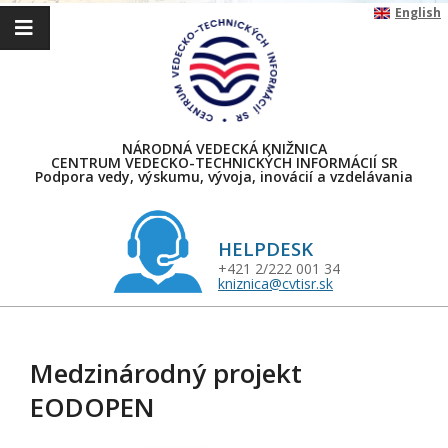
Skip
English
to
content
NÁRODNÁ VEDECKÁ KNIŽNICA
CENTRUM VEDECKO-TECHNICKÝCH INFORMÁCIÍ SR
Podpora vedy, výskumu, vývoja, inovácií a vzdelávania
HELPDESK
+421 2/222 001 34
kniznica@cvtisr.sk
Primary
Navigation
Medzinárodný projekt
Menu
EODOPEN