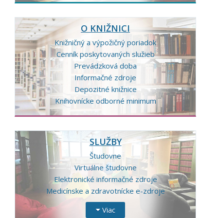
O KNIŽNICI
Knižničný a výpožičný poriadok
Cenník poskytovaných služieb
Prevádzková doba
Informačné zdroje
Depozitné knižnice
Knihovnícke odborné minimum
SLUŽBY
Študovne
Virtuálne študovne
Elektronické informačné zdroje
Medicínske a zdravotnícke e-zdroje
Viac