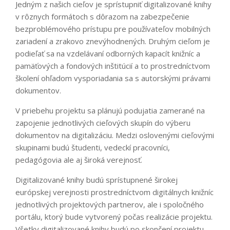
Jedným z našich cieľov je sprístupniť digitalizované knihy
v rôznych formátoch s dôrazom na zabezpečenie
bezproblémového prístupu pre používateľov mobilných
zariadení a zrakovo znevýhodnených. Druhým cieľom je
podieľať sa na vzdelávaní odborných kapacít knižníc a
pamäťových a fondových inštitúcií a to prostredníctvom
školení ohľadom vysporiadania sa s autorskými právami
dokumentov.
V priebehu projektu sa plánujú podujatia zamerané na
zapojenie jednotlivých cieľových skupín do výberu
dokumentov na digitalizáciu. Medzi oslovenými cieľovými
skupinami budú študenti, vedeckí pracovníci,
pedagógovia ale aj široká verejnosť.
Digitalizované knihy budú sprístupnené širokej
európskej verejnosti prostredníctvom digitálnych knižníc
jednotlivých projektových partnerov, ale i spoločného
portálu, ktorý bude vytvorený počas realizácie projektu.
Všetky digitalizované knihy budú po skončení projektu