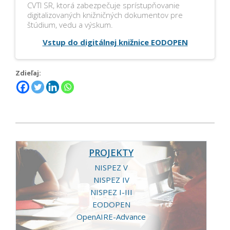
CVTI SR, ktorá zabezpečuje sprístupňovanie
digitalizovaných knižničných dokumentov pre
štúdium, vedu a výskum.
Vstup do digitálnej knižnice EODOPEN
Zdieľaj:
2021-
03-
PROJEKTY
25
NISPEZ V
NISPEZ IV
NISPEZ I-III
EODOPEN
OpenAIRE-Advance