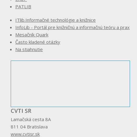
PATLIB
ITlib.Informačné technológie a knižnice
InfoLib - Portál pre knižničnú a informačnú teóru a prax
Mesačník Quark
Často kladené otázky
Na stiahnutie
CVTI SR
Lamačská cesta 8A
811 04 Bratislava
www.cvtisr.sk