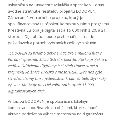
uskutočnilo na Univerzite Mikuláša Koperníka v Toruni
úvodné stretnutie riešiteľov projektu EODOPEN.
Zámerom štvorročného projektu, ktorý je
spolufinancovaný Európskou komisiou v rámci programu
Kreatívna Európa je digitalizácia 15 000 kníh z 20. a 21.
storočia. Digitalizácia bude prebiehať na základe
požiadaviek a potrieb vybraných cieľových skupín.
„EODOPEN sa priamo dotkne viac ako 1 milióna ľudí v
Európe“ spresnila Silvia Gstrein, koordinátorka projektu a
vedúca Oddelenia digitálnych služieb Univerzitnej a
krajinskej knižnice Tirolska v Innsbrucku. „Pre náš vyše
štyridsaťčlenný tím z jedenástich krajín sú tieto štyri roky
výzvou. Motivuje nás cieľ voľne sprístupniť 15 000
digitalizovaných diel“.
Ambíciou EODOPEN je spolupráca s lokálnymi
komunitami používateľov a občanmi, ktorí sa budú
aktívne podieľať na výbere materiálov na digitalizáciu.