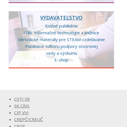
VYDAVATEĽSTVO
Knižné publikácie
ITlib. Informačné technológie a knižnice
Metodické materiály pre STEAM vzdelávanie
Publikácie odboru podpory otvorenej
vedy a výskumu
E-shop
CVTI SR
SK CRIS
CIP VVI
CREPČ/CREUČ
CRZP