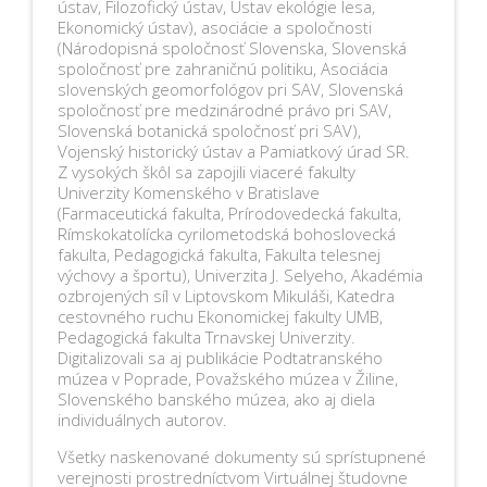
ústav, Filozofický ústav, Ústav ekológie lesa,
Ekonomický ústav), asociácie a spoločnosti
(Národopisná spoločnosť Slovenska, Slovenská
spoločnosť pre zahraničnú politiku, Asociácia
slovenských geomorfológov pri SAV, Slovenská
spoločnosť pre medzinárodné právo pri SAV,
Slovenská botanická spoločnosť pri SAV),
Vojenský historický ústav a Pamiatkový úrad SR.
Z vysokých škôl sa zapojili viaceré fakulty
Univerzity Komenského v Bratislave
(Farmaceutická fakulta, Prírodovedecká fakulta,
Rímskokatolícka cyrilometodská bohoslovecká
fakulta, Pedagogická fakulta, Fakulta telesnej
výchovy a športu), Univerzita J. Selyeho, Akadémia
ozbrojených síl v Liptovskom Mikuláši, Katedra
cestovného ruchu Ekonomickej fakulty UMB,
Pedagogická fakulta Trnavskej Univerzity.
Digitalizovali sa aj publikácie Podtatranského
múzea v Poprade, Považského múzea v Žiline,
Slovenského banského múzea, ako aj diela
individuálnych autorov.
Všetky naskenované dokumenty sú sprístupnené
verejnosti prostredníctvom Virtuálnej študovne