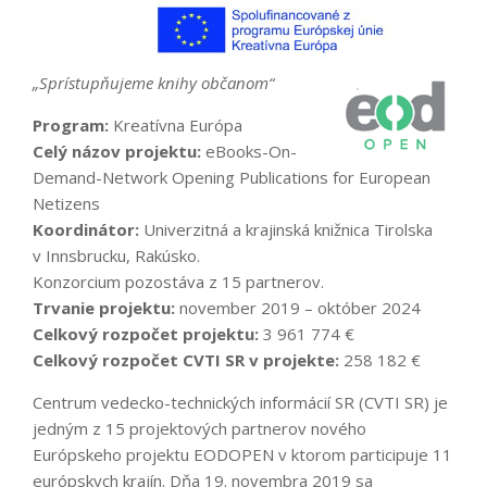
„Sprístupňujeme knihy občanom“
Program:
Kreatívna Európa
Celý názov projektu:
eBooks-On-
Demand-Network Opening Publications for European
Netizens
Koordinátor:
Univerzitná a krajinská knižnica Tirolska
v Innsbrucku, Rakúsko.
Konzorcium pozostáva z 15 partnerov.
Trvanie projektu:
november 2019 – október 2024
Celkový rozpočet projektu:
3 961 774 €
Celkový rozpočet CVTI SR v projekte:
258 182 €
Centrum vedecko-technických informácií SR (CVTI SR) je
jedným z 15 projektových partnerov nového
Európskeho projektu EODOPEN v ktorom participuje 11
európskych krajín. Dňa 19. novembra 2019 sa