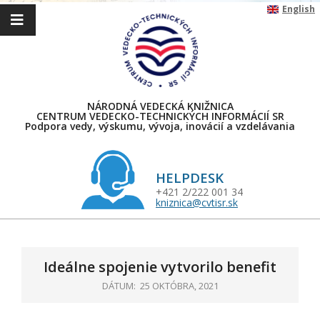
Skip
English
to
content
NÁRODNÁ VEDECKÁ KNIŽNICA
CENTRUM VEDECKO-TECHNICKÝCH INFORMÁCIÍ SR
Podpora vedy, výskumu, vývoja, inovácií a vzdelávania
HELPDESK
+421 2/222 001 34
kniznica@cvtisr.sk
Primary
Navigation
Menu
Ideálne spojenie vytvorilo benefit
DÁTUM:
25 OKTÓBRA, 2021