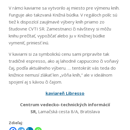
V rámci kaviarne sa vytvorilo aj miesto pre výmenu kníh.
Funguje ako takzvaná Knižná búdka. V regáloch políc sú
tiež k dispozícií zaujímavé výbery kníh priamo zo
študovne CVTI SR. Zamestnanci či návštevy si môžu
knihu prečítať, vypožičať alebo ju v Knižnej búdke
vymeniť, priniesť inú.
V kaviarni si za symbolickú cenu sami pripravíte tak
tradičné espresso, ako aj lahodné cappuccino či voňavý
čaj, podľa aktuálneho výberu. … tentokrát vás teda do
knižnice nemusí zlákať len „vôňa kníh,“ ale v ideálnom
spojení aj s kávou či čajom.
kaviareň Libresso
Centrum vedecko-technických informácií
SR,
Lamačská cesta 8/A, Bratislava
Zdieľaj: