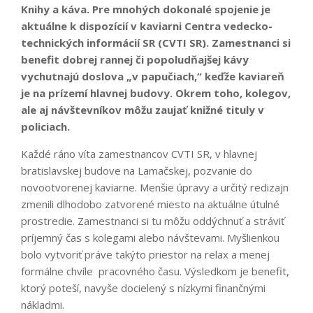
Knihy a káva. Pre mnohých dokonalé spojenie je
aktuálne k dispozícií v kaviarni Centra vedecko-
technických informácií SR (CVTI SR). Zamestnanci si
benefit dobrej rannej či popoludňajšej kávy
vychutnajú doslova „v papučiach,“ keďže kaviareň
je na prízemí hlavnej budovy. Okrem toho, kolegov,
ale aj návštevníkov môžu zaujať knižné tituly v
policiach.
Každé ráno víta zamestnancov CVTI SR, v hlavnej
bratislavskej budove na Lamačskej, pozvanie do
novootvorenej kaviarne. Menšie úpravy a určitý redizajn
zmenili dlhodobo zatvorené miesto na aktuálne útulné
prostredie. Zamestnanci si tu môžu oddýchnuť a stráviť
príjemný čas s kolegami alebo návštevami. Myšlienkou
bolo vytvoriť práve takýto priestor na relax a menej
formálne chvíle pracovného času. Výsledkom je benefit,
ktorý poteší, navyše docielený s nízkymi finančnými
nákladmi.