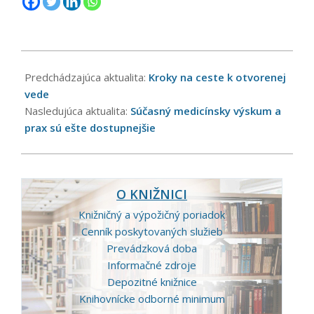
2021-
10-
Predchádzajúca aktualita:
Kroky na ceste k otvorenej
25
vede
Nasledujúca aktualita:
Súčasný medicínsky výskum a
prax sú ešte dostupnejšie
O KNIŽNICI
Knižničný a výpožičný poriadok
Cenník poskytovaných služieb
Prevádzková doba
Informačné zdroje
Depozitné knižnice
Knihovnícke odborné minimum