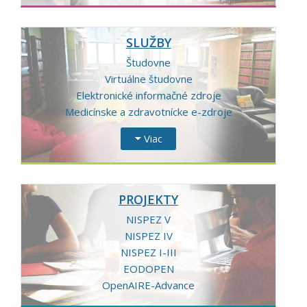
SLUŽBY
Študovne
Virtuálne študovne
Elektronické informačné zdroje
Medicínske a zdravotnícke e-zdroje
Viac
PROJEKTY
NISPEZ V
NISPEZ IV
NISPEZ I-III
EODOPEN
OpenAIRE-Advance