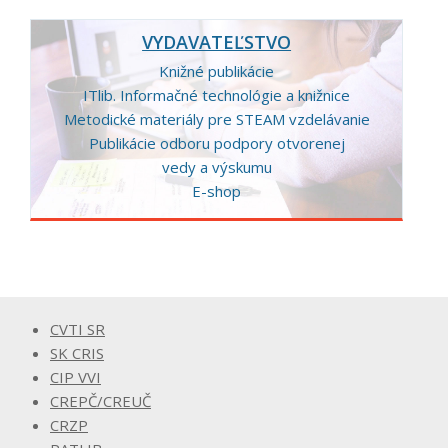
VYDAVATEĽSTVO
Knižné publikácie
ITlib. Informačné technológie a knižnice
Metodické materiály pre STEAM vzdelávanie
Publikácie odboru podpory otvorenej
vedy a výskumu
E-shop
CVTI SR
SK CRIS
CIP VVI
CREPČ/CREUČ
CRZP