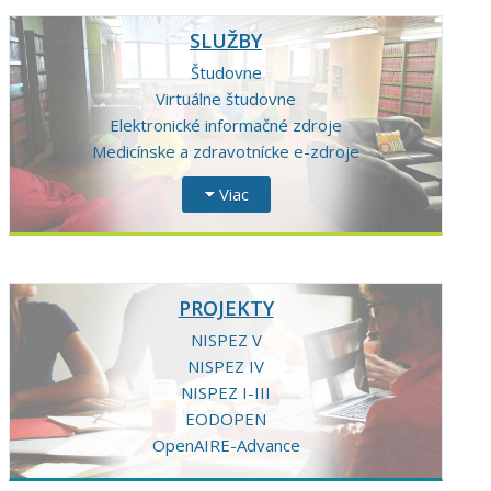
SLUŽBY
Študovne
Virtuálne študovne
Elektronické informačné zdroje
Medicínske a zdravotnícke e-zdroje
Viac
PROJEKTY
NISPEZ V
NISPEZ IV
NISPEZ I-III
EODOPEN
OpenAIRE-Advance