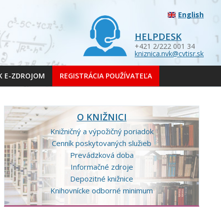
English
HELPDESK
+421 2/222 001 34
kniznica.nvk@cvtisr.sk
 K E-ZDROJOM
REGISTRÁCIA POUŽÍVATEĽA
O KNIŽNICI
Knižničný a výpožičný poriadok
Cenník poskytovaných služieb
Prevádzková doba
Informačné zdroje
Depozitné knižnice
Knihovnícke odborné minimum