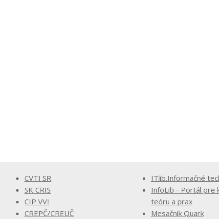
CVTI SR
ITlib.Informačné tec
SK CRIS
InfoLib - Portál pre 
CIP VVI
teóru a prax
CREPČ/CREUČ
Mesačník Quark