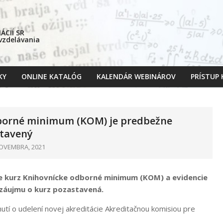
CIÍ SR
 vzdelávania
KY
ONLINE KATALÓG
KALENDÁR WEBINÁROV
PRÍSTUP
Primary
Navigation
Menu
borné minimum (KOM) je predbežne
tavený
OVEMBRA, 2021
re kurz Knihovnícke odborné minimum (KOM) a evidencie
záujmu o kurz pozastavená.
utí o udelení novej akreditácie Akreditačnou komisiou pre