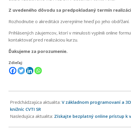
Z uvedeného dôvodu sa predpokladaný termín realizácie
Rozhodnutie o akreditácii zverejníme hneď po jeho obdŕžaní.
Prihlásených záujemcov, ktorí v minulosti vyplnili online for
kontaktovať pred realizáciou kurzu.
Ďakujeme za porozumenie.
Zdieľaj:
2021-
11-
Predchádzajúca aktualita:
V základnom programovaní a 3D tl
18
knižníc CVTI SR
Nasledujúca aktualita:
Získajte bezplatný online prístup k