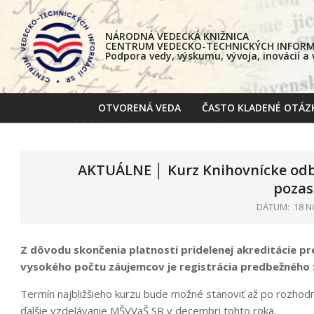
Skip
to
NÁRODNÁ VEDECKÁ KNIŽNICA
content
CENTRUM VEDECKO-TECHNICKÝCH INFORMÁ
Podpora vedy, výskumu, vývoja, inovácií a
OTVORENÁ VEDA
ČASTO KLADENÉ OTÁZ
AKTUÁLNE │ Kurz Knihovnícke od
pozas
DÁTUM:
18 N
Z dôvodu skončenia platnosti pridelenej akreditácie p
vysokého počtu záujemcov je registrácia predbežného 
Termín najbližšieho kurzu bude možné stanoviť až po rozhodn
ďalšie vzdelávanie MŠVVaŠ SR v decembri tohto roka.