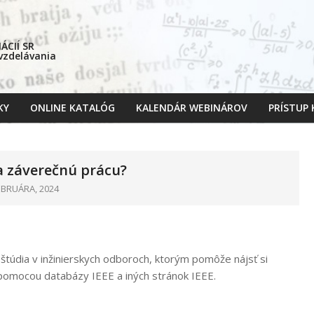
CIÍ SR
 vzdelávania
KY
ONLINE KATALÓG
KALENDÁR WEBINÁROV
PRÍSTUP
Primary
Navigation
Menu
a záverečnú prácu?
EBRUÁRA, 2024
túdia v inžinierskych odboroch, ktorým pomôže nájsť si
u pomocou databázy IEEE a iných stránok IEEE.