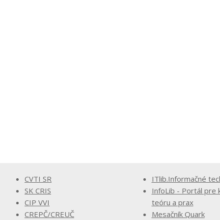
CVTI SR
ITlib.Informačné tec
SK CRIS
InfoLib - Portál pre 
CIP VVI
teóru a prax
CREPČ/CREUČ
Mesačník Quark