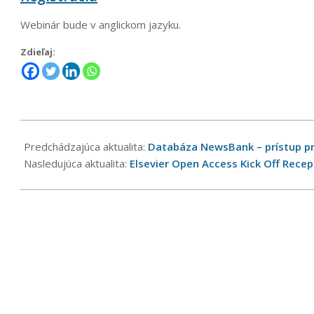
Webinár bude v anglickom jazyku.
Zdieľaj:
2024-
02-
Predchádzajúca aktualita:
Databáza NewsBank – prístup pr
07
Nasledujúca aktualita:
Elsevier Open Access Kick Off Recep