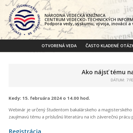
Skip
to
NÁRODNÁ VEDECKÁ KNIŽNICA
content
CENTRUM VEDECKO-TECHNICKÝCH INFORMÁ
Podpora vedy, výskumu, vývoja, inovácií a
OTVORENÁ VEDA
ČASTO KLADENÉ OTÁZ
Ako nájsť tému n
DÁTUM:
7 F
Kedy: 15. februára 2024 o 14.00 hod.
Webinár je určený študentom bakalárskeho a magisterského š
zaujímavú tému a príslušnú literatúru na ich záverečnú prác
Registrácia