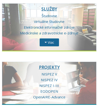
SLUŽBY
Študovne
Virtuálne študovne
Elektronické informačné zdroje
Medicínske a zdravotnícke e-zdroje
Viac
PROJEKTY
NISPEZ V
NISPEZ IV
NISPEZ I-III
EODOPEN
OpenAIRE-Advance