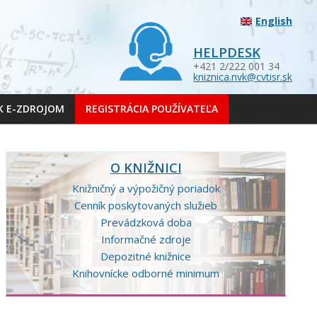
English
HELPDESK
+421 2/222 001 34
kniznica.nvk@cvtisr.sk
 K E-ZDROJOM
REGISTRÁCIA POUŽÍVATEĽA
O KNIŽNICI
Knižničný a výpožičný poriadok
Cenník poskytovaných služieb
Prevádzková doba
Informačné zdroje
Depozitné knižnice
Knihovnícke odborné minimum