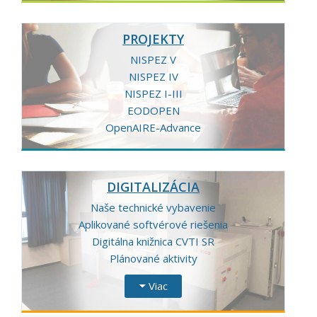
PROJEKTY
NISPEZ V
NISPEZ IV
NISPEZ I-III
EODOPEN
OpenAIRE-Advance
DIGITALIZÁCIA
Naše technické vybavenie
Aplikované softvérové riešenia
Digitálna knižnica CVTI SR
Plánované aktivity
Viac