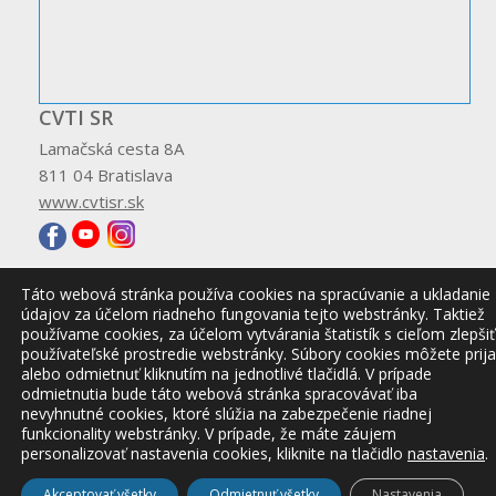
CVTI SR
Lamačská cesta 8A
811 04 Bratislava
www.cvtisr.sk
Táto webová stránka používa cookies na spracúvanie a ukladanie
údajov za účelom riadneho fungovania tejto webstránky. Taktiež
© 2026 CVTI SR
používame cookies, za účelom vytvárania štatistík s cieľom zlepšiť
používateľské prostredie webstránky. Súbory cookies môžete prija
alebo odmietnuť kliknutím na jednotlivé tlačidlá. V prípade
odmietnutia bude táto webová stránka spracovávať iba
nevyhnutné cookies, ktoré slúžia na zabezpečenie riadnej
funkcionality webstránky. V prípade, že máte záujem
personalizovať nastavenia cookies, kliknite na tlačidlo
nastavenia
.
Akceptovať všetky
Odmietnuť všetky
Nastavenia