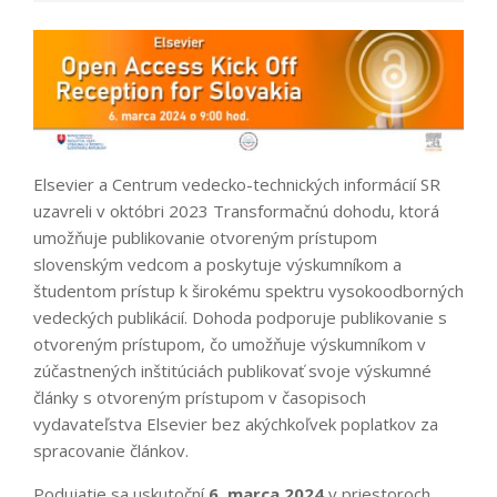
Elsevier a Centrum vedecko-technických informácií SR
uzavreli v októbri 2023 Transformačnú dohodu, ktorá
umožňuje publikovanie otvoreným prístupom
slovenským vedcom a poskytuje výskumníkom a
študentom prístup k širokému spektru vysokoodborných
vedeckých publikácií. Dohoda podporuje publikovanie s
otvoreným prístupom, čo umožňuje výskumníkom v
zúčastnených inštitúciách publikovať svoje výskumné
články s otvoreným prístupom v časopisoch
vydavateľstva Elsevier bez akýchkoľvek poplatkov za
spracovanie článkov.
Podujatie sa uskutoční
6. marca 2024
v priestoroch