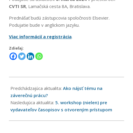
CVTI SR
, Lamačská cesta 8A, Bratislava.
Prednášať budú zástupcovia spoločnosti Elsevier.
Podujatie bude v anglickom jazyku.
Viac informácií a registrácia
.
Zdieľaj:
2024-
02-
Predchádzajúca aktualita:
Ako nájsť tému na
20
záverečnú prácu?
Nasledujúca aktualita:
5. workshop (nielen) pre
vydavateľov časopisov s otvoreným prístupom