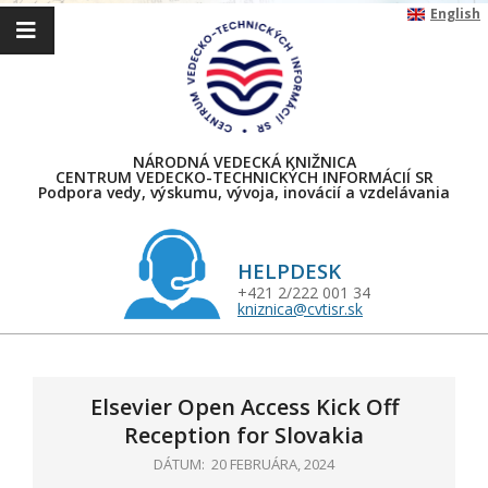
Skip
English
to
content
NÁRODNÁ VEDECKÁ KNIŽNICA
CENTRUM VEDECKO-TECHNICKÝCH INFORMÁCIÍ SR
Podpora vedy, výskumu, vývoja, inovácií a vzdelávania
HELPDESK
+421 2/222 001 34
kniznica@cvtisr.sk
Primary
Navigation
Menu
Elsevier Open Access Kick Off
Reception for Slovakia
DÁTUM:
20 FEBRUÁRA, 2024