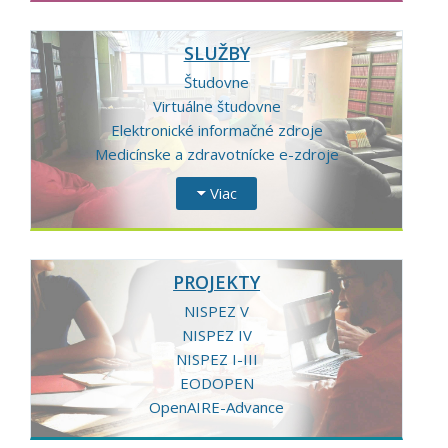
SLUŽBY
Študovne
Virtuálne študovne
Elektronické informačné zdroje
Medicínske a zdravotnícke e-zdroje
Viac
PROJEKTY
NISPEZ V
NISPEZ IV
NISPEZ I-III
EODOPEN
OpenAIRE-Advance