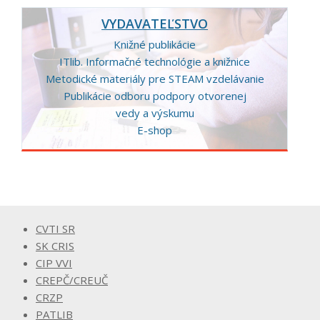
VYDAVATEĽSTVO
Knižné publikácie
ITlib. Informačné technológie a knižnice
Metodické materiály pre STEAM vzdelávanie
Publikácie odboru podpory otvorenej
vedy a výskumu
E-shop
CVTI SR
SK CRIS
CIP VVI
CREPČ/CREUČ
CRZP
PATLIB