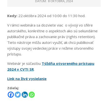
DÁTUM:
8 OKTÓBRA, 2024
Kedy:
22.októbra 2024 od 10:00 do 11:30 hod.
V rámci webinára sa dozviete viac o vývoji vo sfére
autorského, konkrétne o aspektoch ako sú sekundárne
publikačné práva a zachovanie práv (rights retention).
Tieto nástroje môžu autori využiť, ak chcú publikovať
výstupy svojej vedeckej práce v režime otvoreného
prístupu.
Webinár je súčasťou
Týždňa otvoreného prístupu
2024 v CVTI SR
.
Link na živé vysielanie
Zdieľaj: