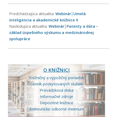
2024-
10-
Predchádzajúca aktualita:
Webinár│Umelá
08
inteligencia a akademické knižnice II
Nasledujúca aktualita:
Webinár│Patenty a dáta –
základ úspešného výskumu a medzinárodnej
spolupráce
O KNIŽNICI
Knižničný a výpožičný poriadok
Cenník poskytovaných služieb
Prevádzková doba
Informačné zdroje
Depozitné knižnice
Knihovnícke odborné minimum