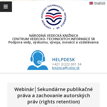
Skip
English
to
content
NÁRODNÁ VEDECKÁ KNIŽNICA
CENTRUM VEDECKO-TECHNICKÝCH INFORMÁCIÍ SR
Podpora vedy, výskumu, vývoja, inovácií a vzdelávania
HELPDESK
+421 2/222 001 34
kniznica@cvtisr.sk
Primary
Navigation
Menu
Webinár│Sekundárne publikačné
práva a zachovanie autorských
práv (rights retention)