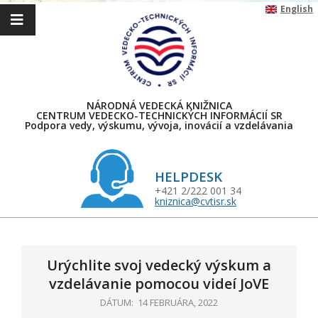
Skip
English
to
content
NÁRODNÁ VEDECKÁ KNIŽNICA
CENTRUM VEDECKO-TECHNICKÝCH INFORMÁCIÍ SR
Podpora vedy, výskumu, vývoja, inovácií a vzdelávania
HELPDESK
+421 2/222 001 34
kniznica@cvtisr.sk
Primary
Navigation
Menu
Urýchlite svoj vedecký výskum a
vzdelávanie pomocou videí JoVE
DÁTUM:
14 FEBRUÁRA, 2022