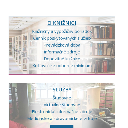
O KNIŽNICI
Knižničný a výpožičný poriadok
Cenník poskytovaných služieb
Prevádzková doba
Informačné zdroje
Depozitné knižnice
Knihovnícke odborné minimum
SLUŽBY
Študovne
Virtuálne študovne
Elektronické informačné zdroje
Medicínske a zdravotnícke e-zdroje