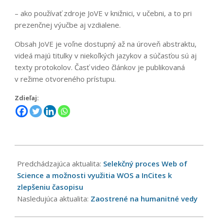
– ako používať zdroje JoVE v knižnici, v učebni, a to pri
prezenčnej výučbe aj vzdialene.
Obsah JoVE je voľne dostupný až na úroveň abstraktu,
videá majú titulky v niekoľkých jazykov a súčasťou sú aj
texty protokolov. Časť video článkov je publikovaná
v režime otvoreného prístupu.
Zdieľaj:
2022-
02-
Predchádzajúca aktualita:
Selekčný proces Web of
14
Science a možnosti využitia WOS a InCites k
zlepšeniu časopisu
Nasledujúca aktualita:
Zaostrené na humanitné vedy