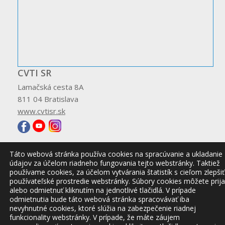
CVTI SR
Lamačská cesta 8A
811 04 Bratislava
www.cvtisr.sk
Táto webová stránka používa cookies na spracúvanie a ukladanie
údajov za účelom riadneho fungovania tejto webstránky. Taktiež
© 2026 CVTI SR
používame cookies, za účelom vytvárania štatistík s cieľom zlepšiť
používateľské prostredie webstránky. Súbory cookies môžete prija
alebo odmietnuť kliknutím na jednotlivé tlačidlá. V prípade
odmietnutia bude táto webová stránka spracovávať iba
nevyhnutné cookies, ktoré slúžia na zabezpečenie riadnej
funkcionality webstránky. V prípade, že máte záujem