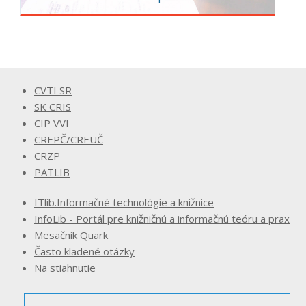
CVTI SR
SK CRIS
CIP VVI
CREPČ/CREUČ
CRZP
PATLIB
ITlib.Informačné technológie a knižnice
InfoLib - Portál pre knižničnú a informačnú teóru a prax
Mesačník Quark
Často kladené otázky
Na stiahnutie