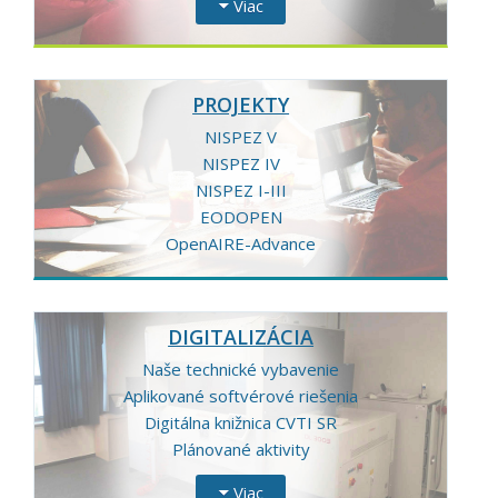
Viac
PROJEKTY
NISPEZ V
NISPEZ IV
NISPEZ I-III
EODOPEN
OpenAIRE-Advance
DIGITALIZÁCIA
Naše technické vybavenie
Aplikované softvérové riešenia
Digitálna knižnica CVTI SR
Plánované aktivity
Viac