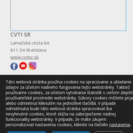
CVTI SR
Lamačská cesta 8A
811 04 Bratislava
www.cvtisr.sk
Táto webová stránka používa cookies na spracúvanie a ukladanie
údajov za účelom riadneho fungovania tejto webstránky. Taktiež
© 2026 CVTI SR
používame cookies, za účelom vytvárania štatistík s cieľom zlepšiť
používateľské prostredie webstránky. Súbory cookies môžete prija
alebo odmietnuť kliknutím na jednotlivé tlačidlá. V prípade
odmietnutia bude táto webová stránka spracovávať iba
nevyhnutné cookies, ktoré slúžia na zabezpečenie riadnej
funkcionality webstránky. V prípade, že máte záujem
personalizovať nastavenia cookies, kliknite na tlačidlo
nastavenia
.