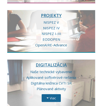
PROJEKTY
NISPEZ V
NISPEZ IV
NISPEZ I-III
EODOPEN
OpenAIRE-Advance
DIGITALIZÁCIA
Naše technické vybavenie
Aplikované softvérové riešenia
Digitálna knižnica CVTI SR
Plánované aktivity
Viac