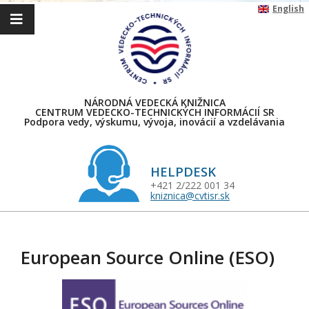
Skip
English
to
content
NÁRODNÁ VEDECKÁ KNIŽNICA
CENTRUM VEDECKO-TECHNICKÝCH INFORMÁCIÍ SR
Podpora vedy, výskumu, vývoja, inovácií a vzdelávania
HELPDESK
+421 2/222 001 34
kniznica@cvtisr.sk
Primary
Navigation
European Source Online (ESO)
Menu