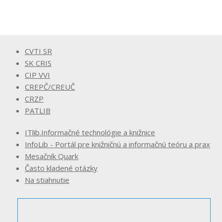
CVTI SR
SK CRIS
CIP VVI
CREPČ/CREUČ
CRZP
PATLIB
ITlib.Informačné technológie a knižnice
InfoLib - Portál pre knižničnú a informačnú teóru a prax
Mesačník Quark
Často kladené otázky
Na stiahnutie