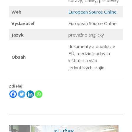
správy, články, príspevky
Web
European Source Online
Vydavateľ
European Source Online
Jazyk
prevažne anglický
dokumenty a publikácie
EÚ, medzinárodných
Obsah
inštitúcií a vlád
jednotlivých krajín
Zdieľaj:
2021-
10-
SLUŽBY