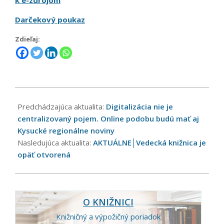
k e-zdrojom
Darčekový poukaz
Zdieľaj:
2021-
12-
Predchádzajúca aktualita:
Digitalizácia nie je
16
centralizovaný pojem. Online podobu budú mať aj
Kysucké regionálne noviny
Nasledujúca aktualita:
AKTUÁLNE│Vedecká knižnica je
opäť otvorená
O KNIŽNICI
Knižničný a výpožičný poriadok