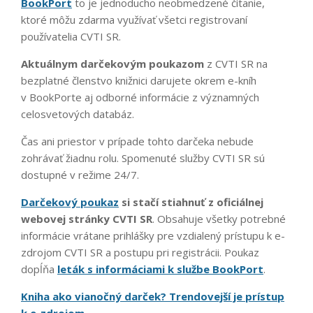
BookPort
to je jednoducho neobmedzené čítanie,
ktoré môžu zdarma využívať všetci registrovaní
používatelia CVTI SR.
Aktuálnym darčekovým poukazom
z CVTI SR na
bezplatné členstvo knižnici darujete okrem e-kníh
v BookPorte aj odborné informácie z významných
celosvetových databáz.
Čas ani priestor v prípade tohto darčeka nebude
zohrávať žiadnu rolu. Spomenuté služby CVTI SR sú
dostupné v režime 24/7.
Darčekový poukaz
si stačí stiahnuť z oficiálnej
webovej stránky CVTI SR
. Obsahuje všetky potrebné
informácie vrátane prihlášky pre vzdialený prístupu k e-
zdrojom CVTI SR a postupu pri registrácii. Poukaz
dopĺňa
leták s informáciami k službe BookPort
.
Kniha ako vianočný darček? Trendovejší je prístup