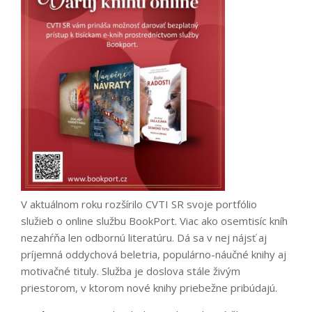
V aktuálnom roku rozšírilo CVTI SR svoje portfólio
služieb o online službu BookPort. Viac ako osemtisíc kníh
nezahŕňa len odbornú literatúru. Dá sa v nej nájsť aj
príjemná oddychová beletria, populárno-náučné knihy aj
motivačné tituly. Služba je doslova stále živým
priestorom, v ktorom nové knihy priebežne pribúdajú.