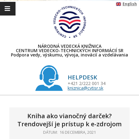
Skip
English
to
content
NÁRODNÁ VEDECKÁ KNIŽNICA
CENTRUM VEDECKO-TECHNICKÝCH INFORMÁCIÍ SR
Podpora vedy, výskumu, vývoja, inovácií a vzdelávania
HELPDESK
+421 2/222 001 34
kniznica@cvtisr.sk
Primary
Navigation
Menu
Kniha ako vianočný darček?
Trendovejší je prístup k e-zdrojom
DÁTUM:
16 DECEMBRA, 2021