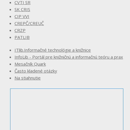
CVTI SR
SK CRIS
CIP VVI
CREPČ/CREUČ
CRZP
PATLIB
ITlib.Informačné technológie a knižnice
InfoLib - Portál pre knižničnú a informačnú teóru a prax
Mesačník Quark
Často kladené otázky
Na stiahnutie