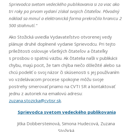
Sprievodca svetom vedeckého publikovania si za viac ako
tri roky po prvom vydaní získal svojich čitateľov. Pôvodný
náklad sa minul a elektronická forma prekročila hranicu 2
500 stiahnutí.“
Ako Stožická uviedla Vydavateľstvo otvorenej vedy
plánuje druhé doplnené vydanie Sprievodcu. Pri tejto
príležitosti oslovuje všetkých čitateľov a čitateľky
s prosbou o spätnú väzbu. Ak čitatelia našli v publikácii
chybu, majú pocit, že tam chýba niečo dôležité alebo sa
chcú podeliť o svoj názor či skúsenosti s jej používaním
vo vzdelávacom procese spokojne môžu svoje
postrehy smerovať priamo na CVTI SR a kontaktovať
jednu z autoriek na emailovú adresu:
zuzana.stozicka@cvtisr.sk
.
Sprievodca svetom vedeckého publikovania
Jitka Dobbersteinová, Simona Hudecová, Zuzana
Stožická