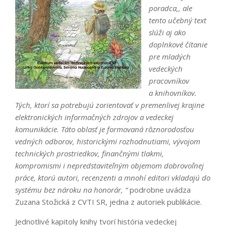
poradca‚, ale
tento učebný text
slúži aj ako
doplnkové čítanie
pre mladých
vedeckých
pracovníkov
a knihovníkov.
Tých, ktorí sa potrebujú zorientovať v premenlivej krajine
elektronických informačných zdrojov a vedeckej
komunikácie. Táto oblasť je formovaná rôznorodosťou
vedných odborov, historickými rozhodnutiami, vývojom
technických prostriedkov, finančnými tlakmi,
kompromismi i nepredstaviteľným objemom dobrovoľnej
práce, ktorú autori, recenzenti a mnohí editori vkladajú do
systému bez nároku na honorár, “
podrobne uvádza
Zuzana Stožická z CVTI SR, jedna z autoriek publikácie.
Jednotlivé kapitoly knihy tvorí história vedeckej