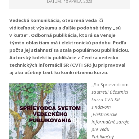
DÁTUM:
10 APRÍLA, 2023
Vedecká komunikácia, otvorená veda či
viditeľnosť výskumu a ďalšie podobné témy „sú
v kurze“. Odborná publikácia, ktorá sa venuje
týmto oblastiam má i elektronickú podobu. Podľa
počtu jej stiahnutí sa stala populárnou publikáciou.
Autorský kolektív publikácie z Centra vedecko-
technických informácií SR (CVTI SR) ju pripravoval
aj ako učebný text ku konkrétnemu kurzu.
,,So Sprievodcom
sa stretli účastníci
kurzu CVTI SR
s názvom
‚Elektronické
informačné zdroje
pre vedu –
Publikačný