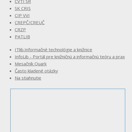
CVTI SR
SK CRIS
CIP VVI
CREPČ/CREUČ
CRZP
PATLIB
ITlib.Informačné technológie a knižnice
InfoLib - Portál pre knižničnú a informačnú teóru a prax
Mesačník Quark
Často kladené otázky
Na stiahnutie