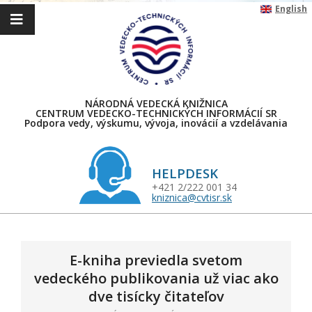
Skip
English
to
content
NÁRODNÁ VEDECKÁ KNIŽNICA
CENTRUM VEDECKO-TECHNICKÝCH INFORMÁCIÍ SR
Podpora vedy, výskumu, vývoja, inovácií a vzdelávania
HELPDESK
+421 2/222 001 34
kniznica@cvtisr.sk
Primary
Navigation
Menu
E-kniha previedla svetom
vedeckého publikovania už viac ako
dve tisícky čitateľov