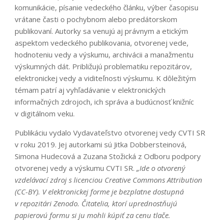
komunikácie, písanie vedeckého článku, výber časopisu
vrátane časti o pochybnom alebo predátorskom
publikovaní. Autorky sa venujú aj právnym a etickým
aspektom vedeckého publikovania, otvorenej vede,
hodnoteniu vedy a výskumu, archivácii a manažmentu
výskumných dát. Približujú problematiku repozitárov,
elektronickej vedy a viditeľnosti výskumu. K dôležitým
témam patrí aj vyhľadávanie v elektronických
informačných zdrojoch, ich správa a budúcnosť knižníc
v digitálnom veku.
Publikáciu vydalo Vydavateľstvo otvorenej vedy CVTI SR
v roku 2019. Jej autorkami sú Jitka Dobbersteinová,
Simona Hudecová a Zuzana Stožická z Odboru podpory
otvorenej vedy a výskumu CVTI SR.
„Ide o otvorený
vzdelávací zdroj s licenciou Creative Commons Attribution
(CC-BY). V elektronickej forme je bezplatne dostupná
v repozitári Zenodo. Čitatelia, ktorí uprednostňujú
papierovú formu si ju mohli kúpiť za cenu tlače.