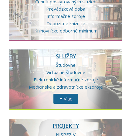
Cenník poskytovaných služieb
Prevádzková doba
Informačné zdroje
Depozitné knižnice
Knihovnícke odborné minimum
SLUŽBY
Študovne
Virtuálne študovne
Elektronické informačné zdroje
Medicínske a zdravotnícke e-zdroje
Viac
PROJEKTY
NISPEZ V