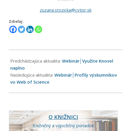
zuzana.stozicka@cvtisr.sk
Zdieľaj:
2023-
04-
Predchádzajúca aktualita:
Webinár│Využite Knovel
10
naplno
Nasledujúca aktualita:
Webinár│Profily výskumníkov
vo Web of Science
O KNIŽNICI
Knižničný a výpožičný poriadok