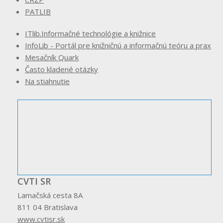
PATLIB
ITlib.Informačné technológie a knižnice
InfoLib - Portál pre knižničnú a informačnú teóru a prax
Mesačník Quark
Často kladené otázky
Na stiahnutie
CVTI SR
Lamačská cesta 8A
811 04 Bratislava
www.cvtisr.sk