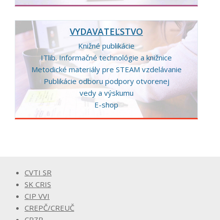
VYDAVATEĽSTVO
Knižné publikácie
ITlib. Informačné technológie a knižnice
Metodické materiály pre STEAM vzdelávanie
Publikácie odboru podpory otvorenej
vedy a výskumu
E-shop
CVTI SR
SK CRIS
CIP VVI
CREPČ/CREUČ
CRZP