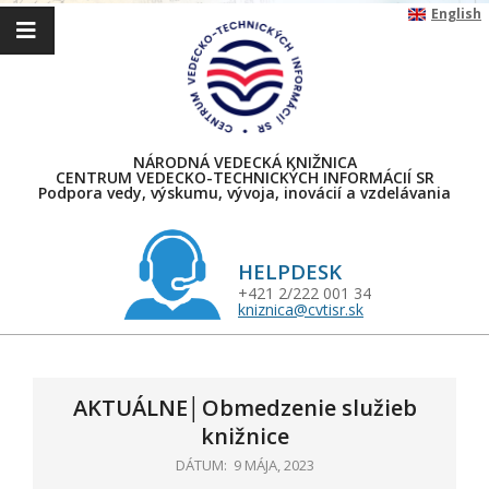
Skip
English
to
content
NÁRODNÁ VEDECKÁ KNIŽNICA
CENTRUM VEDECKO-TECHNICKÝCH INFORMÁCIÍ SR
Podpora vedy, výskumu, vývoja, inovácií a vzdelávania
HELPDESK
+421 2/222 001 34
kniznica@cvtisr.sk
Primary
Navigation
Menu
AKTUÁLNE│Obmedzenie služieb
knižnice
DÁTUM:
9 MÁJA, 2023