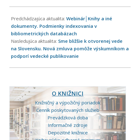
2023-
05-
Predchádzajúca aktualita:
Webinár│Knihy a iné
09
dokumenty. Podmienky indexovania v
bibliometrických databázach
Nasledujúca aktualita:
Sme bližšie k otvorenej vede
na Slovensku. Nová zmluva pomôže výskumníkom a
podporí vedecké publikovanie
O KNIŽNICI
Knižničný a výpožičný poriadok
Cenník poskytovaných služieb
Prevádzková doba
Informačné zdroje
Depozitné knižnice