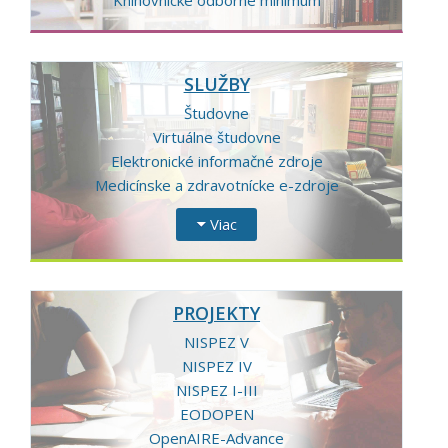
Knihovnícke odborné minimum
SLUŽBY
Študovne
Virtuálne študovne
Elektronické informačné zdroje
Medicínske a zdravotnícke e-zdroje
Viac
PROJEKTY
NISPEZ V
NISPEZ IV
NISPEZ I-III
EODOPEN
OpenAIRE-Advance