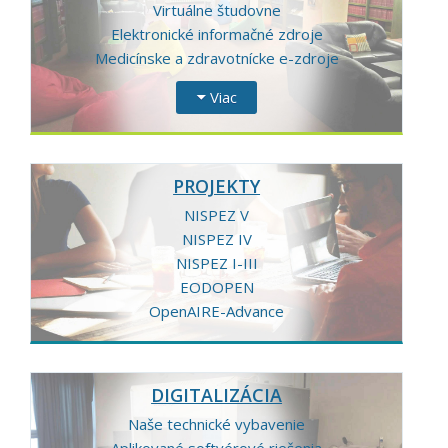
Virtuálne študovne
Elektronické informačné zdroje
Medicínske a zdravotnícke e-zdroje
Viac
PROJEKTY
NISPEZ V
NISPEZ IV
NISPEZ I-III
EODOPEN
OpenAIRE-Advance
DIGITALIZÁCIA
Naše technické vybavenie