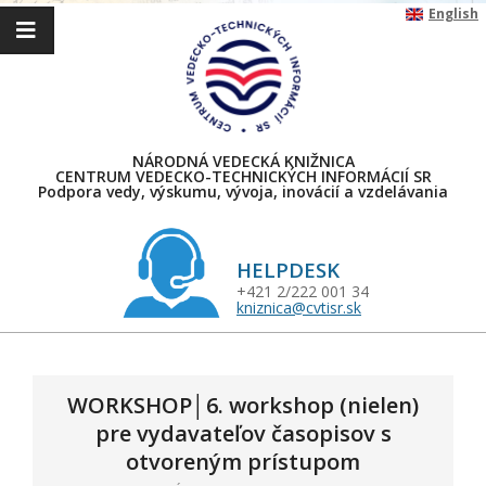
Skip
English
to
content
NÁRODNÁ VEDECKÁ KNIŽNICA
CENTRUM VEDECKO-TECHNICKÝCH INFORMÁCIÍ SR
Podpora vedy, výskumu, vývoja, inovácií a vzdelávania
HELPDESK
+421 2/222 001 34
kniznica@cvtisr.sk
Primary
Navigation
Menu
WORKSHOP│6. workshop (nielen)
pre vydavateľov časopisov s
otvoreným prístupom