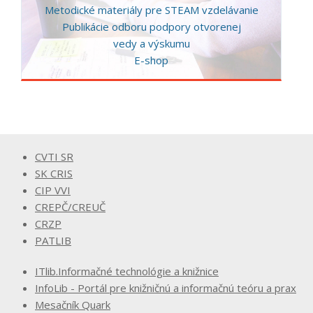
Metodické materiály pre STEAM vzdelávanie
Publikácie odboru podpory otvorenej
vedy a výskumu
E-shop
CVTI SR
SK CRIS
CIP VVI
CREPČ/CREUČ
CRZP
PATLIB
ITlib.Informačné technológie a knižnice
InfoLib - Portál pre knižničnú a informačnú teóru a prax
Mesačník Quark