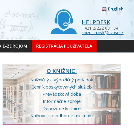
English
HELPDESK
+421 2/222 001 34
kniznica.nvk@cvtisr.sk
 K E-ZDROJOM
REGISTRÁCIA POUŽÍVATEĽA
O KNIŽNICI
Knižničný a výpožičný poriadok
Cenník poskytovaných služieb
Prevádzková doba
Informačné zdroje
Depozitné knižnice
Knihovnícke odborné minimum