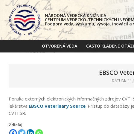
Skip
to
NÁRODNÁ VEDECKÁ KNIŽNICA
content
CENTRUM VEDECKO-TECHNICKÝCH INFORMÁ
Podpora vedy, výskumu, vývoja, inovácií a
OTVORENÁ VEDA
ČASTO KLADENÉ OTÁZ
EBSCO Veter
DÁTUM:
11 
Ponuka externých elektronických informačných zdrojov CVTI SR
lekárstva
EBSCO Veterinary Source
. Prístup do databázy j
CVTI SR.
Zdieľaj: