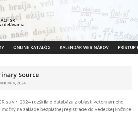
CIÍ SR
 vzdelávania
KY
ONLINE KATALÓG
KALENDÁR WEBINÁROV
PRÍSTUP
Primary
Navigation
Menu
inary Source
JANUÁRA, 2024
 sa v r. 2024 rozšírila o databázu z oblasti veterinárneho
e možný na základe bezplatnej registrácie do vedeckej knižnice