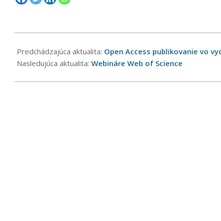
2024-
01-
Predchádzajúca aktualita:
Open Access publikovanie vo vyd
11
Nasledujúca aktualita:
Webináre Web of Science