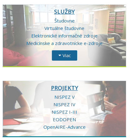
SLUŽBY
Študovne
Virtuálne študovne
Elektronické informačné zdroje
Medicínske a zdravotnícke e-zdroje
Viac
PROJEKTY
NISPEZ V
NISPEZ IV
NISPEZ I-III
EODOPEN
OpenAIRE-Advance