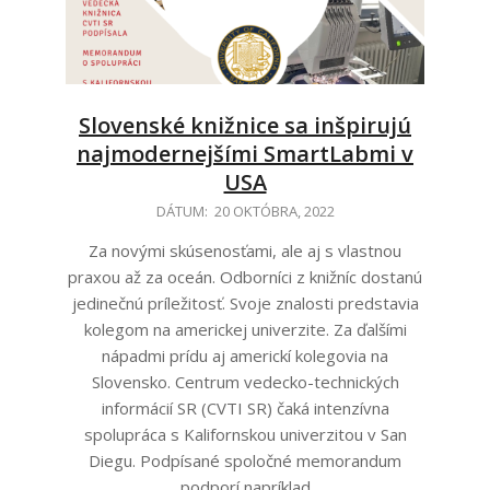
Slovenské knižnice sa inšpirujú
najmodernejšími SmartLabmi v
USA
2022-
DÁTUM:
20 OKTÓBRA, 2022
10-
Za novými skúsenosťami, ale aj s vlastnou
20
praxou až za oceán. Odborníci z knižníc dostanú
jedinečnú príležitosť. Svoje znalosti predstavia
kolegom na americkej univerzite. Za ďalšími
nápadmi prídu aj americkí kolegovia na
Slovensko. Centrum vedecko-technických
informácií SR (CVTI SR) čaká intenzívna
spolupráca s Kalifornskou univerzitou v San
Diegu. Podpísané spoločné memorandum
podporí napríklad