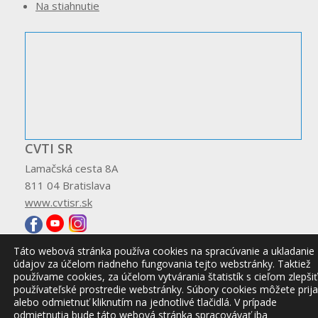
Na stiahnutie
CVTI SR
Lamačská cesta 8A
811 04 Bratislava
www.cvtisr.sk
Táto webová stránka používa cookies na spracúvanie a ukladanie
údajov za účelom riadneho fungovania tejto webstránky. Taktiež
používame cookies, za účelom vytvárania štatistík s cieľom zlepšiť
© 2026 CVTI SR
používateľské prostredie webstránky. Súbory cookies môžete prija
alebo odmietnuť kliknutím na jednotlivé tlačidlá. V prípade
odmietnutia bude táto webová stránka spracovávať iba