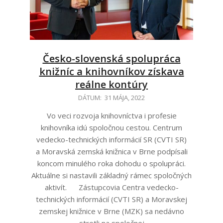
Česko-slovenská spolupráca
knižníc a knihovníkov získava
reálne kontúry
2022-
DÁTUM:
31 MÁJA, 2022
05-
Vo veci rozvoja knihovníctva i profesie
31
knihovníka idú spoločnou cestou. Centrum
vedecko-technických informácií SR (CVTI SR)
a Moravská zemská knižnica v Brne podpísali
koncom minulého roka dohodu o spolupráci.
Aktuálne si nastavili základný rámec spoločných
aktivít. Zástupcovia Centra vedecko-
technických informácií (CVTI SR) a Moravskej
zemskej knižnice v Brne (MZK) sa nedávno
stretli na spoločnej