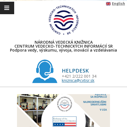
Skip
English
to
content
NÁRODNÁ VEDECKÁ KNIŽNICA
CENTRUM VEDECKO-TECHNICKÝCH INFORMÁCIÍ SR
Podpora vedy, výskumu, vývoja, inovácií a vzdelávania
HELPDESK
+421 2/222 001 34
kniznica@cvtisr.sk
Primary
Navigation
Menu