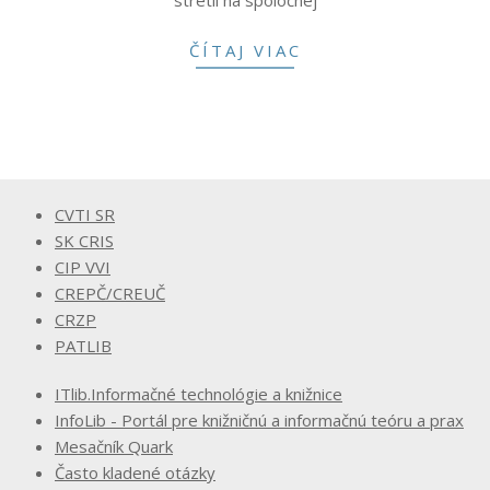
ČÍTAJ VIAC
CVTI SR
SK CRIS
CIP VVI
CREPČ/CREUČ
CRZP
PATLIB
ITlib.Informačné technológie a knižnice
InfoLib - Portál pre knižničnú a informačnú teóru a prax
Mesačník Quark
Často kladené otázky