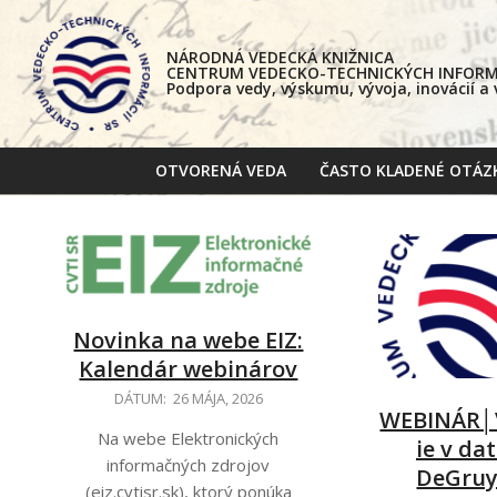
Skip
to
NÁRODNÁ VEDECKÁ KNIŽNICA
content
CENTRUM VEDECKO-TECHNICKÝCH INFORMÁ
Podpora vedy, výskumu, vývoja, inovácií a
OTVORENÁ VEDA
ČASTO KLADENÉ OTÁZ
Novinka na webe EIZ:
Kalendár webinárov
2026-
DÁTUM:
26 MÁJA, 2026
WEBINÁR│
05-
Na webe Elektronických
ie v da
26
informačných zdrojov
DeGruyt
(eiz.cvtisr.sk), ktorý ponúka