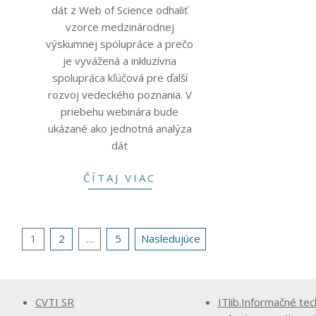
dát z Web of Science odhaliť
vzorce medzinárodnej
výskumnej spolupráce a prečo
je vyvážená a inkluzívna
spolupráca kľúčová pre ďalší
rozvoj vedeckého poznania. V
priebehu webinára bude
ukázané ako jednotná analýza
dát
ČÍTAJ VIAC
Stránkovanie
1
2
…
5
Nasledujúce
príspevkov
CVTI SR
ITlib.Informačné tec