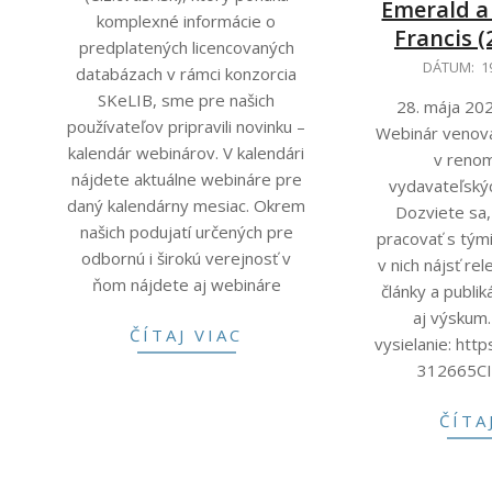
Emerald a
komplexné informácie o
Francis (2
predplatených licencovaných
2026-
DÁTUM:
1
databázach v rámci konzorcia
05-
SKeLIB, sme pre našich
28. mája 20
19
používateľov pripravili novinku –
Webinár venov
kalendár webinárov. V kalendári
v reno
nájdete aktuálne webináre pre
vydavateľský
daný kalendárny mesiac. Okrem
Dozviete sa,
našich podujatí určených pre
pracovať s tým
odbornú i širokú verejnosť v
v nich nájsť r
ňom nájdete aj webináre
články a publi
aj výskum.
ČÍTAJ VIAC
vysielanie: https
312665C
ČÍTA