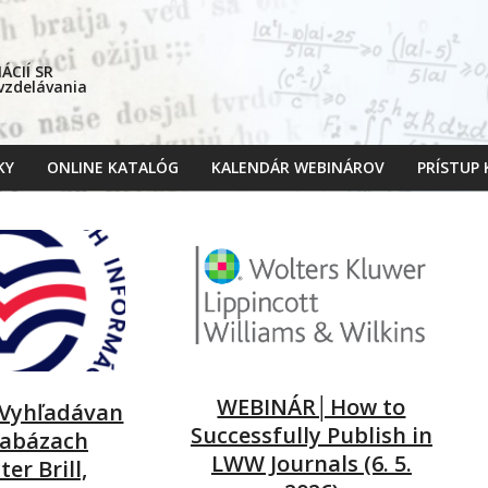
CIÍ SR
 vzdelávania
KY
ONLINE KATALÓG
KALENDÁR WEBINÁROV
PRÍSTUP
Primary
Navigation
Menu
WEBINÁR│How to
Vyhľadávan
Successfully Publish in
tabázach
LWW Journals (6. 5.
er Brill,