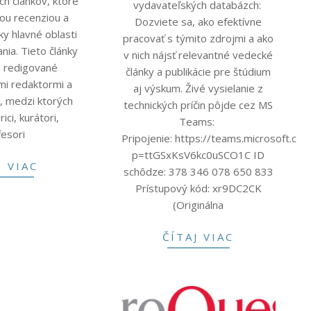
ch článkov, ktoré
vydavateľských databázch:
nou recenziou a
Dozviete sa, ako efektívne
ky hlavné oblasti
pracovať s týmito zdrojmi a ako
nia. Tieto články
v nich nájsť relevantné vedecké
a redigované
články a publikácie pre štúdium
mi redaktormi a
aj výskum. Živé vysielanie z
i, medzi ktorých
technických príčin pôjde cez MS
rici, kurátori,
Teams:
fesori
Pripojenie: https://teams.microsoft
p=ttGSxKsV6kc0uSCO1C ID
J VIAC
schôdze: 378 346 078 650 833
Prístupový kód: xr9DC2CK
(Originálna
ČÍTAJ VIAC