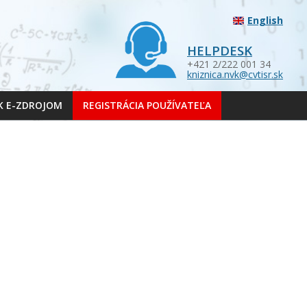
English
HELPDESK
+421 2/222 001 34
kniznica.nvk@cvtisr.sk
 K E-ZDROJOM
REGISTRÁCIA POUŽÍVATEĽA