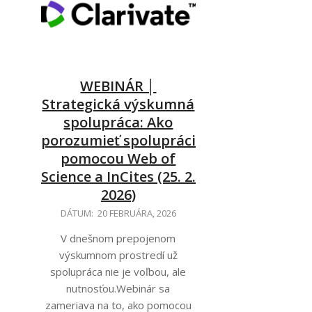
WEBINÁR │
Strategická výskumná
spolupráca: Ako
porozumieť spolupráci
pomocou Web of
Science a InCites (25. 2.
2026)
2026-
DÁTUM:
20 FEBRUÁRA, 2026
02-
V dnešnom prepojenom
20
výskumnom prostredí už
spolupráca nie je voľbou, ale
nutnosťou.Webinár sa
zameriava na to, ako pomocou