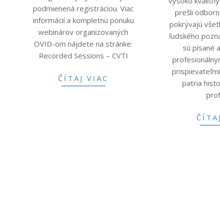
vysoko kvalitný
podmienená registráciou. Viac
prešli odbor
informácií a kompletnú ponuku
pokrývajú všet
webinárov organizovaných
ľudského pozna
OVID-om nájdete na stránke:
sú písané 
Recorded Sessions – CVTI
profesionálny
prispievateľm
ČÍTAJ VIAC
patria histo
pro
ČÍTA