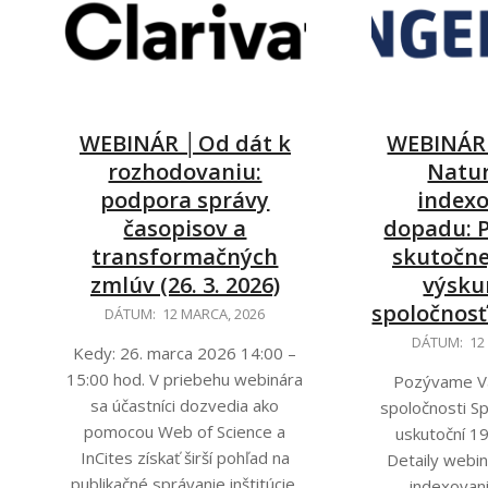
WEBINÁR │Od dát k
WEBINÁR 
rozhodovaniu:
Natur
podpora správy
indexo
časopisov a
dopadu: 
transformačných
skutočne
zmlúv (26. 3. 2026)
výsku
spoločnosť 
2026-
DÁTUM:
12 MARCA, 2026
03-
2026-
DÁTUM:
12
Kedy: 26. marca 2026 14:00 –
12
03-
15:00 hod. V priebehu webinára
Pozývame V
12
sa účastníci dozvedia ako
spoločnosti Sp
pomocou Web of Science a
uskutoční 1
InCites získať širší pohľad na
Detaily webi
publikačné správanie inštitúcie,
indexovan