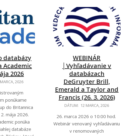
o databázy
WEBINÁR
a Academic
│Vyhľadávanie v
ája 2026
databázach
DeGruyter Brill,
 MARCA, 2026
Emerald a Taylor and
gistrovaným
Francis (26. 3. 2026)
om ponúkame
2026-
DÁTUM:
12 MARCA, 2026
up do Britannica
03-
 2. mája 2026.
26. marca 2026 o 10:00 hod.
12
cademic ponúka
Webinár venovaný vyhľadávaniu
siahlej databáze
v renomovaných