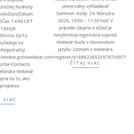
univerzálny vyhľadávač
utočnej hodnoty
Summon. Kedy: 24. februára
poločnosťDátum:
2026, 10:00 – 11:30 hod. V
6Čas: 14:00 CET
prípade záujmu o účasť je
1)Jazyk:
nevyhnutná registrácia vopred.
latforma: GoTo
Webinár bude v slovenskom
vyžaduje sa
jazyku. Záznam z webinára.
a)Registračný
/attendee.gotowebinar.com/register/6188822652397973087?
ČÍTAJ VIAC
ortia+Contacts
ebinára Webinár
ajmä na to, ako
prispieva
J VIAC