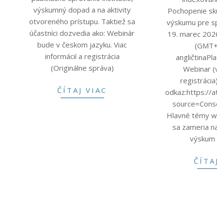
výskumný dopad a na aktivity
Pochopenie sk
otvoreného prístupu. Taktiež sa
výskumu pre s
účastníci dozvedia ako: Webinár
19. marec 202
bude v českom jazyku. Viac
(GMT+
informácií a registrácia
angličtinaP
(Originálne správa)
Webinar (
registráci
ČÍTAJ VIAC
odkaz:https:/
source=Cons
Hlavné témy w
sa zameria n
výskum 
ČÍTA