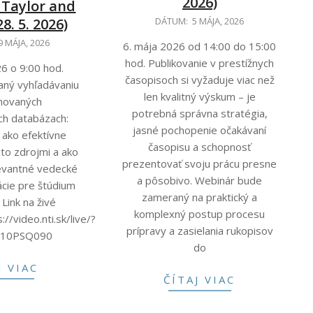
2026)
 Taylor and
2026-
DÁTUM:
5 MÁJA, 2026
8. 5. 2026)
05-
9 MÁJA, 2026
6. mája 2026 od 14:00 do 15:00
05
hod. Publikovanie v prestížnych
26 o 9:00 hod.
časopisoch si vyžaduje viac než
aný vyhľadávaniu
len kvalitný výskum – je
movaných
potrebná správna stratégia,
ch databázach:
jasné pochopenie očakávaní
 ako efektívne
časopisu a schopnosť
ito zdrojmi a ako
prezentovať svoju prácu presne
elevantné vedecké
a pôsobivo. Webinár bude
kácie pre štúdium
zameraný na praktický a
 Link na živé
komplexný postup procesu
://video.nti.sk/live/?
prípravy a zasielania rukopisov
I10PSQ090
do
J VIAC
ČÍTAJ VIAC