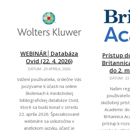
WEBINÁR│Databáza
Prístup d
Ovid (22. 4. 2026)
Britannic
2026-
DÁTUM:
20 APRÍLA, 2026
do 2. m
04-
2026-
DÁTUM:
23
Vážení používatelia, srdečne Vás
20
03-
pozývame k účasti na online
Našim re
23
školeniach k medicínskej
používateľ
bibliografickej databáze Ovid,
skúšobný príst
ktoré sa budú konať v stredu
Academic do
22. apríla 2026: Špecializované
Britannica A
webináre sa uskutočnia v
prístup k roz
anglickom jazyku, účasť je