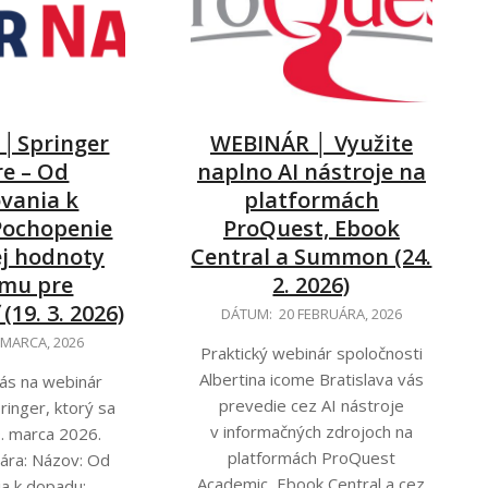
│Springer
WEBINÁR │ Využite
e – Od
naplno AI nástroje na
vania k
platformách
Pochopenie
ProQuest, Ebook
j hodnoty
Central a Summon (24.
mu pre
2. 2026)
(19. 3. 2026)
2026-
DÁTUM:
20 FEBRUÁRA, 2026
02-
 MARCA, 2026
Praktický webinár spoločnosti
20
Albertina icome Bratislava vás
ás na webinár
prevedie cez AI nástroje
ringer, ktorý sa
v informačných zdrojoch na
9. marca 2026.
platformách ProQuest
nára: Názov: Od
Academic, Ebook Central a cez
ia k dopadu: