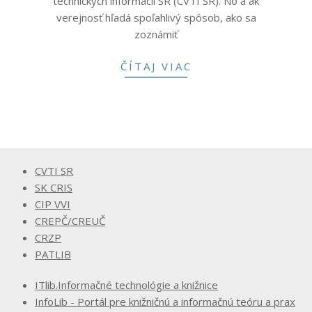
technických informácií SR (CVTI SR). No a ak
verejnosť hľadá spoľahlivý spôsob, ako sa
zoznámiť
ČÍTAJ VIAC
CVTI SR
SK CRIS
CIP VVI
CREPČ/CREUČ
CRZP
PATLIB
ITlib.Informačné technológie a knižnice
InfoLib - Portál pre knižničnú a informačnú teóru a prax