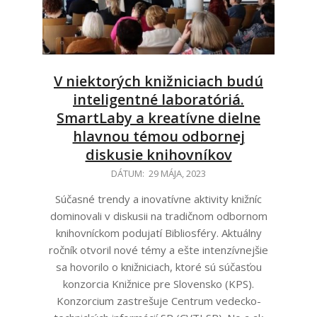
V niektorých knižniciach budú
inteligentné laboratóriá.
SmartLaby a kreatívne dielne
hlavnou témou odbornej
diskusie knihovníkov
2023-
DÁTUM:
29 MÁJA, 2023
05-
Súčasné trendy a inovatívne aktivity knižníc
29
dominovali v diskusii na tradičnom odbornom
knihovníckom podujatí Bibliosféry. Aktuálny
ročník otvoril nové témy a ešte intenzívnejšie
sa hovorilo o knižniciach, ktoré sú súčasťou
konzorcia Knižnice pre Slovensko (KPS).
Konzorcium zastrešuje Centrum vedecko-