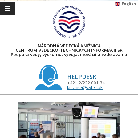
Skip
English
to
content
NÁRODNÁ VEDECKÁ KNIŽNICA
CENTRUM VEDECKO-TECHNICKÝCH INFORMÁCIÍ SR
Podpora vedy, výskumu, vývoja, inovácií a vzdelávania
HELPDESK
+421 2/222 001 34
kniznica@cvtisr.sk
Primary
Navigation
Menu