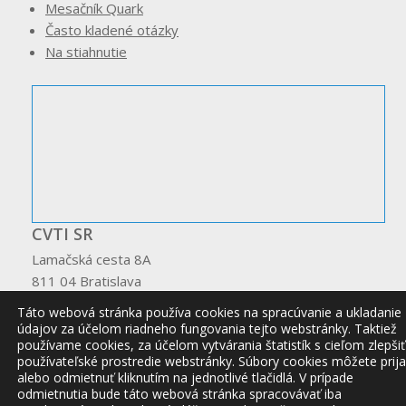
Mesačník Quark
Často kladené otázky
Na stiahnutie
CVTI SR
Lamačská cesta 8A
811 04 Bratislava
www.cvtisr.sk
Táto webová stránka používa cookies na spracúvanie a ukladanie
údajov za účelom riadneho fungovania tejto webstránky. Taktiež
používame cookies, za účelom vytvárania štatistík s cieľom zlepšiť
používateľské prostredie webstránky. Súbory cookies môžete prija
alebo odmietnuť kliknutím na jednotlivé tlačidlá. V prípade
odmietnutia bude táto webová stránka spracovávať iba
© 2026 CVTI SR