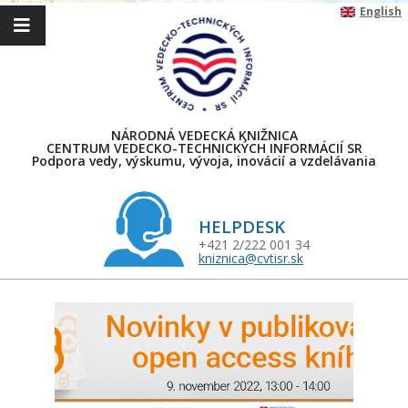
Skip
English
to
content
NÁRODNÁ VEDECKÁ KNIŽNICA
CENTRUM VEDECKO-TECHNICKÝCH INFORMÁCIÍ SR
Podpora vedy, výskumu, vývoja, inovácií a vzdelávania
HELPDESK
+421 2/222 001 34
kniznica@cvtisr.sk
Primary
Navigation
Menu