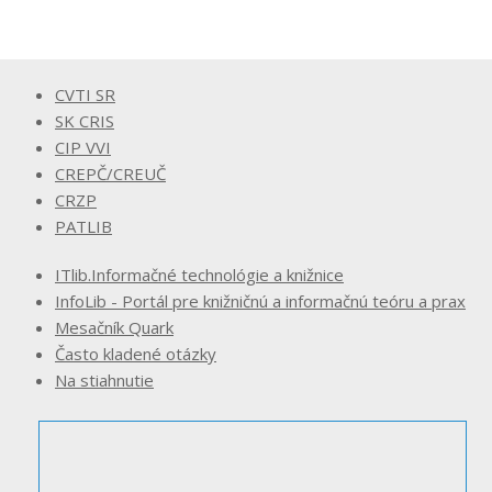
CVTI SR
SK CRIS
CIP VVI
CREPČ/CREUČ
CRZP
PATLIB
ITlib.Informačné technológie a knižnice
InfoLib - Portál pre knižničnú a informačnú teóru a prax
Mesačník Quark
Často kladené otázky
Na stiahnutie