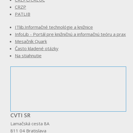
CRZP
PATLIB
ITlib.Informačné technológie a knižnice
InfoLib - Portál pre knižničnú a informačnú teóru a prax
Mesačník Quark
Často kladené otázky
Na stiahnutie
CVTI SR
Lamačská cesta 8A
811 04 Bratislava