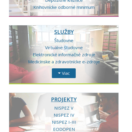
Depozitné knižnice
Knihovnícke odborné minimum
SLUŽBY
Študovne
Virtuálne študovne
Elektronické informačné zdroje
Medicínske a zdravotnícke e-zdroje
Viac
PROJEKTY
NISPEZ V
NISPEZ IV
NISPEZ I-III
EODOPEN