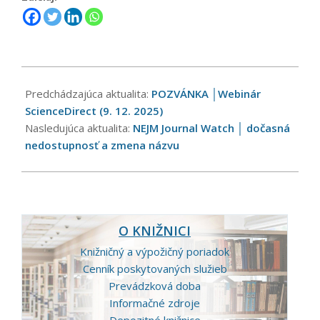
2025-
12-
Predchádzajúca aktualita:
POZVÁNKA │Webinár
04
ScienceDirect (9. 12. 2025)
Nasledujúca aktualita:
NEJM Journal Watch │ dočasná
nedostupnosť a zmena názvu
O KNIŽNICI
Knižničný a výpožičný poriadok
Cenník poskytovaných služieb
Prevádzková doba
Informačné zdroje