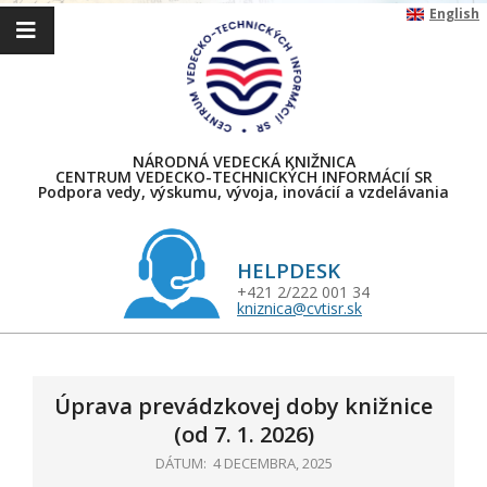
Skip
English
to
content
NÁRODNÁ VEDECKÁ KNIŽNICA
CENTRUM VEDECKO-TECHNICKÝCH INFORMÁCIÍ SR
Podpora vedy, výskumu, vývoja, inovácií a vzdelávania
HELPDESK
+421 2/222 001 34
kniznica@cvtisr.sk
Primary
Navigation
Menu
Úprava prevádzkovej doby knižnice
(od 7. 1. 2026)
DÁTUM:
4 DECEMBRA, 2025