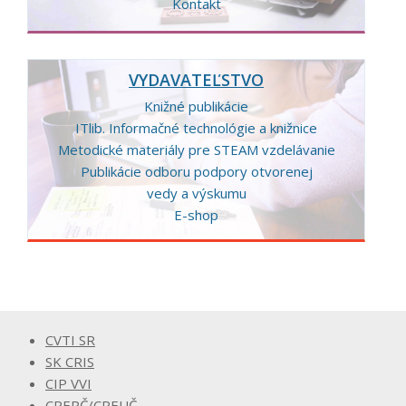
Kontakt
VYDAVATEĽSTVO
Knižné publikácie
ITlib. Informačné technológie a knižnice
Metodické materiály pre STEAM vzdelávanie
Publikácie odboru podpory otvorenej
vedy a výskumu
E-shop
CVTI SR
SK CRIS
CIP VVI
CREPČ/CREUČ