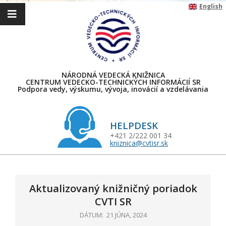
Skip
English
to
content
NÁRODNÁ VEDECKÁ KNIŽNICA
CENTRUM VEDECKO-TECHNICKÝCH INFORMÁCIÍ SR
Podpora vedy, výskumu, vývoja, inovácií a vzdelávania
HELPDESK
+421 2/222 001 34
kniznica@cvtisr.sk
Primary
Navigation
Menu
Aktualizovaný knižničný poriadok
CVTI SR
DÁTUM:
21 JÚNA, 2024