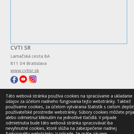
CVTI SR
Lamačská cesta 8A
811 04 Bratislava
www.cvtisr.sk
Táto webová stránka používa cookies na spracúvanie a ukladanie
údajov za účelom riadneho fungovania tejto webstránky. Taktiež
© 2026 CVTI SR
používame cookies, za účelom vytvárania štatistík s cieľom zlepšiť
používateľské prostredie webstránky. Súbory cookies môžete prija
alebo odmietnuť kliknutím na jednotlivé tlačidlá. V prípade
odmietnutia bude táto webová stránka spracovávať iba
nevyhnutné cookies, ktoré slúžia na zabezpečenie riadnej
funkcionality webstránky. V prípade, že máte záujem