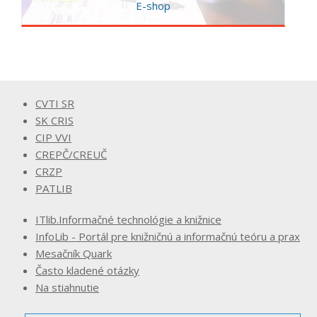
E-shop
CVTI SR
SK CRIS
CIP VVI
CREPČ/CREUČ
CRZP
PATLIB
ITlib.Informačné technológie a knižnice
InfoLib - Portál pre knižničnú a informačnú teóru a prax
Mesačník Quark
Často kladené otázky
Na stiahnutie