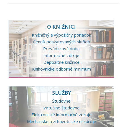
O KNIŽNICI
Knižničný a výpožičný poriadok
Cenník poskytovaných služieb
Prevádzková doba
Informačné zdroje
Depozitné knižnice
Knihovnícke odborné minimum
SLUŽBY
Študovne
Virtuálne študovne
Elektronické informačné zdroje
Medicínske a zdravotnícke e-zdroje